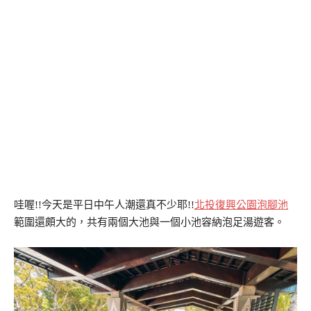
哇喔!!今天是平日中午人潮還真不少耶!!
北投復興公園泡腳池
範圍還頗大的，共有兩個大池與一個小池容納泡足湯遊客。