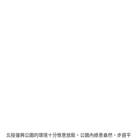
北投復興公園的環境十分愜意放鬆，公園內綠意盎然，步道平