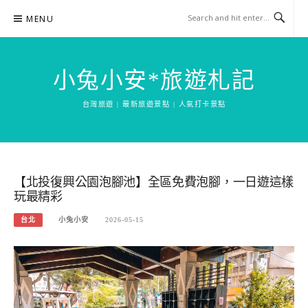
Skip
MENU
to
content
小兔小安*旅遊札記
台灣旅遊 | 最新旅遊景點 | 人氣打卡景點
【北投復興公園泡腳池】全區免費泡腳，一日遊這樣
玩最精彩
台北
小兔小安
2026-05-15