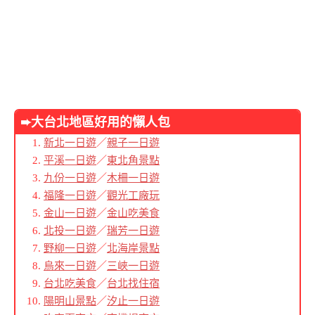
➨大台北地區好用的懶人包
新北一日遊
／
親子一日遊
平溪一日遊
／
東北角景點
九份一日遊
／
木柵一日遊
福隆一日遊
／
觀光工廠玩
金山一日遊
／
金山吃美食
北投一日遊
／
瑞芳一日遊
野柳一日遊
／
北海岸景點
烏來一日遊
／
三峽一日遊
台北吃美食
／
台北找住宿
陽明山景點
／
汐止一日遊