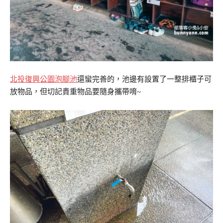
北投復興公園泡腳池
還蠻完善的，池邊有設置了一整排櫃子可
放物品，但切記貴重物品要隨身攜帶唷~