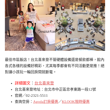
最佳市區飯店！台北喜來登不管硬體設備還是餐飲都棒，館內
各式各樣的設備好精彩，尤其每季都會有不同活動更是推！絕
對讓小孩玩一輪回房間就斷電。
詳細圖文
：
台北喜來登
台北喜來登地址：台北市中正區忠孝東路一段12號
官網／02-2321-5511
查詢空房：
Agoda訂房優惠
／
KLOOK限時優惠