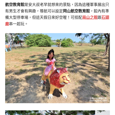
航空教育館
是安大叔老早就想來的景點，因為這種軍事展出只
有男生才會有興趣，導航可以設定
岡山航空教育館
，館內有準
備大型停車場，但這天假日來好空喔！可搭配
崗山之眼
跟
石頭
廟
串一起玩。