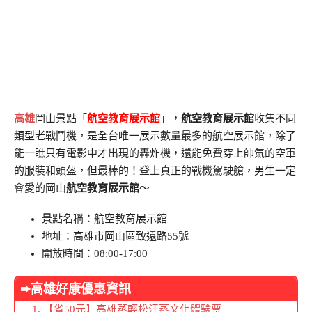
高雄
岡山景點「
航空教育展示館
」，
航空教育展示館
收集不同
類型老戰鬥機，是全台唯一展示數量最多的航空展示館，除了
能一瞧只有電影中才出現的轟炸機，還能免費穿上帥氣的空軍
的服裝和頭盔，但最棒的！登上真正的戰機駕駛艙，男生一定
會愛的岡山
航空教育展示館
～
景點名稱：航空教育展示館
地址：高雄市岡山區致遠路55號
開放時間：08:00-17:00
➨高雄好康優惠資訊
【省50元】高雄蒸輕松汗蒸文化體驗票