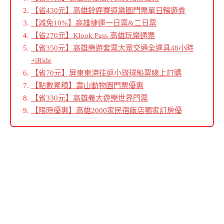
【省430元】高雄鈴鹿賽道樂園門票單日暢遊券
【減免10%】高雄捷運一日票&二日票
【省270元】Klook Pass 高雄玩樂通票
【省350元】高雄樂遊套票大眾交通全運具48小時
+iRide
【省70元】屏東東港往返小琉球船票線上訂購
【點數累積】壽山動物園門票優惠
【省330元】高雄義大遊樂世界門票
【限時優惠】高雄2000家民宿飯店獨家訂房優