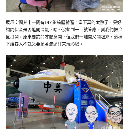
展示空間其中一間有DIY彩繪體驗喔！當下真的太熱了，只好
詢問保全是否能開冷氣，哈～沒想到一口就答應，幫我們把冷
氣打開，原來要詢問才願意開，但我們一離開又關起來，這樣
下組客人不就又要頂著滿頭汗來玩彩繪。