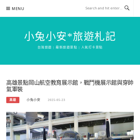
Skip
MENU
to
content
小兔小安*旅遊札記
台灣旅遊 | 最新旅遊景點 | 人氣打卡景點
高雄景點岡山航空教育展示館，戰鬥機展示館與穿帥
氣軍裝
高雄
小兔小安
2025-05-23