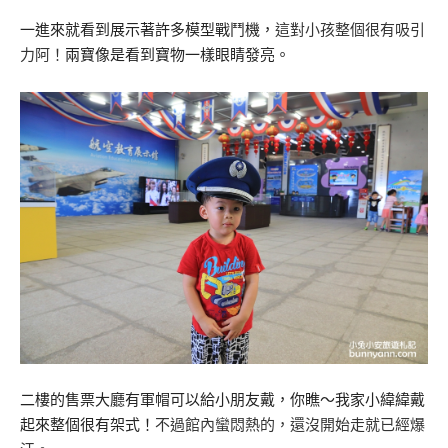
一進來就看到展示著許多模型戰鬥機，
這對小孩整個很有吸引
力阿！
兩寶像是看到寶物一樣眼睛發亮。
二樓的售票大廳有軍帽可以給小朋友戴，你瞧～我家小緯緯戴
起來整個很有架式！
不過館內蠻悶熱的，還沒開始走就已經爆