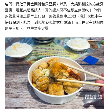
店門口擺放了黃金閹雞和臭豆腐，以及一大鍋熱騰騰的麻辣臭
豆腐，看起來超級誘人，真的讓人忍不住想立刻開吃！ 他們
的營業時間是從早上10點一路營業到晚上8點，我們大概中午
快12點到，結果一到現場發現整家店爆滿！而且這是有點飄雨
的平日耶，可見生意多火燙。