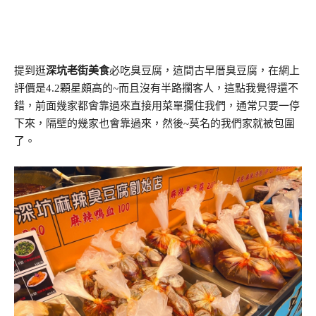
提到逛
深坑老街美食
必吃臭豆腐，這間古早厝臭豆腐，在網上
評價是4.2顆星頗高的~而且沒有半路攔客人，這點我覺得還不
錯，前面幾家都會靠過來直接用菜單攔住我們，通常只要一停
下來，隔壁的幾家也會靠過來，然後~莫名的我們家就被包圍
了。