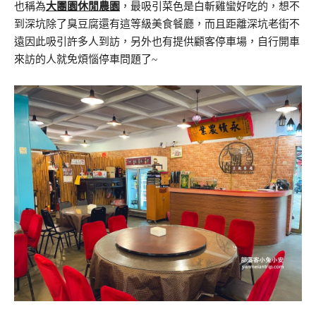
也稱為
大團園休閒農園
，最吸引菜色是白斬雞蠻好吃的，想不
到深坑除了臭豆腐還有這等級美食餐廳，而且距離深坑老街不
遠因此吸引許多人到訪，另外也有提供顧客停車場，自行開車
來訪的人就免煩惱停車問題了~