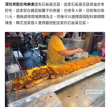
深坑老街在地美食
還有石板臭豆腐，這家石板臭豆腐很強非常
好吃，這家就在雞屁股攤子的旁邊，也很多人排，目前每份是
55元，價格請視現場牌價為主，然後可以選擇兩個配料跟調整
辣度，韓式泡菜個人覺得最搭配這家的石板臭豆腐。