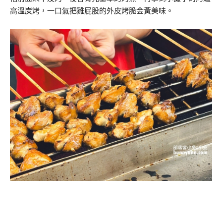
高溫炭烤，一口氣把雞屁股的外皮烤脆金黃美味。