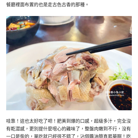
餐廳裡面布置的也是走古色古香的那種。
哇靠！這也太好吃了吧！肥美到爆的口感，超級多汁，完全沒
有乾澀感，更別提什麼噁心的雞味了，整盤肉嫩到不行，沒有
一口是柴的，單吃就已經很不錯了，沾個醬油簡直昇華啊！吃