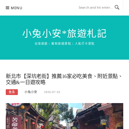
Skip
MENU
to
content
小兔小安*旅遊札記
台灣旅遊 | 最新旅遊景點 | 人氣打卡景點
新北市【深坑老街】推薦16家必吃美食、附近景點、
交通&一日遊攻略
台北
小兔小安
2026-07-10