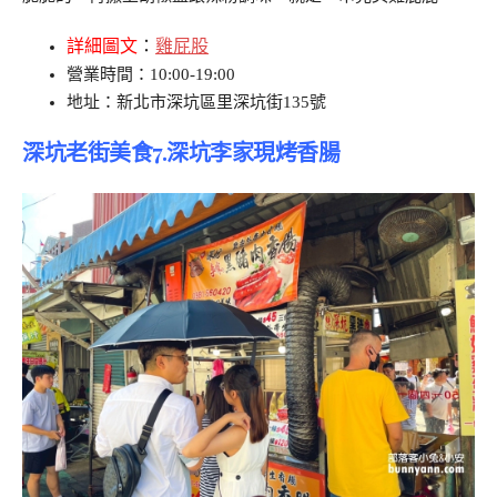
詳細圖文
：
雞屁股
營業時間：10:00-19:00
地址：新北市深坑區里深坑街135號
深坑老街美食7.深坑李家現烤香腸