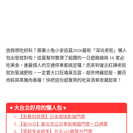
放假想吃好料？跟著小兔小安這篇2026最新「深坑老街」懶人
包出發就對啦！這篇幫你整理了超讚的一日遊路線與 16 家必
吃美食，連最煩人的交通停車都搞定囉！而來到復古紅磚老街
就別管減肥啦，一定要大口狂嗑臭豆腐、超夯烤雞屁股、麗芬
肉粽與黑豬肉香腸！快把這份超實用的吃貨清單收藏起來！
▼大台北好用的懶人包▼
【有看到就買】日本環球影城門票
【省90元】臺北市立兒童新樂園門票一日通票
【買越多省越多】台北101觀景台門票