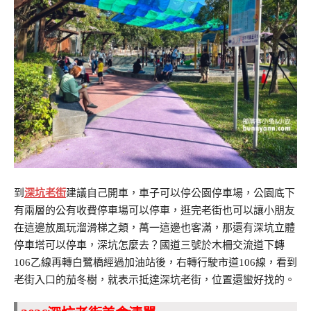
到
深坑老街
建議自己開車，車子可以停公園停車場，公園底下
有兩層的公有收費停車場可以停車，逛完老街也可以讓小朋友
在這邊放風玩溜滑梯之類，萬一這邊也客滿，那還有深坑立體
停車塔可以停車，深坑怎麼去？國道三號於木柵交流道下轉
106乙線再轉白鷺橋經過加油站後，右轉行駛市道106線，看到
老街入口的茄冬樹，就表示抵達深坑老街，位置還蠻好找的。