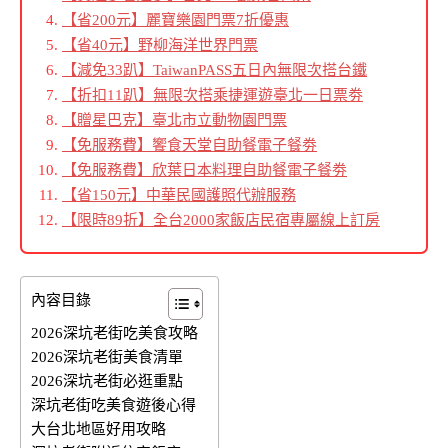
【省200元】麗寶樂園門票7折優惠
【省40元】野柳海洋世界門票
【減免33趴】TaiwanPASS五日內無限次搭台鐵
【折扣11趴】無限次搭乘捷運遊臺北一日票劵
【贈星巴克】臺北市立動物園門票
【免服務費】饗食天堂自助餐電子餐劵
【免服務費】欣葉日本料理自助餐電子餐劵
【省150元】中華民國護照代辦服務
【限時89折】全台2000家飯店民宿專屬線上訂房
內容目錄
2026深坑老街吃美食攻略
2026深坑老街美食清單
2026深坑老街必逛重點
深坑老街吃美食遊後心得
大台北地區好用攻略