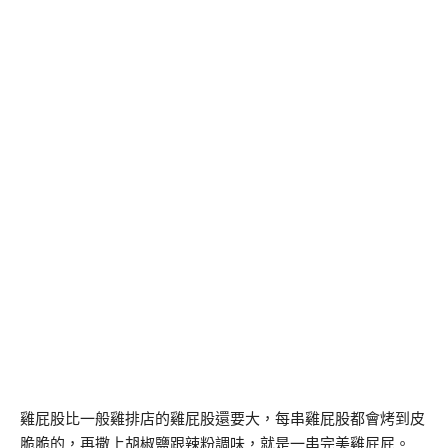
雞屁股比一般雞排店的雞屁股還要大，每串雞屁股都會烤到皮
脆脆的，再撒上胡椒鹽跟辣粉調味，就是一串完美雞屁屁。