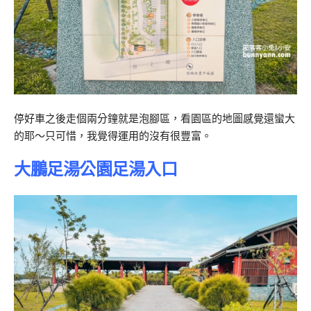
停好車之後走個兩分鐘就是泡腳區，看園區的地圖感覺還蠻大
的耶～只可惜，我覺得運用的沒有很豐富。
大鵬足湯公園足湯入口