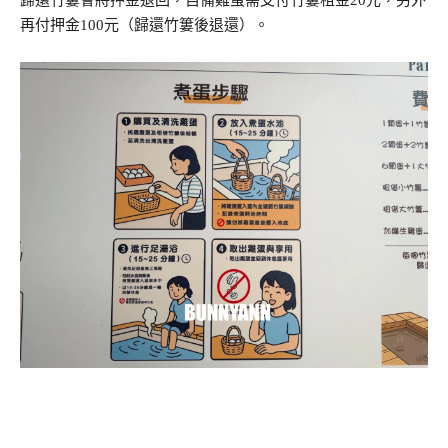
歸還竹簍會將押金退回，自備雞蛋需支付竹簍租金20元，另外
再付押金100元（歸還竹簍後退還）。