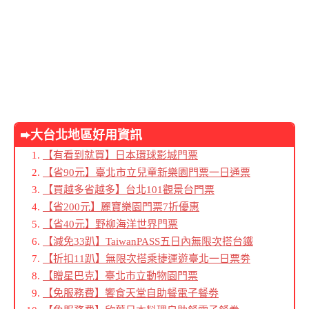
➨大台北地區好用資訊
【有看到就買】日本環球影城門票
【省90元】臺北市立兒童新樂園門票一日通票
【買越多省越多】台北101觀景台門票
【省200元】麗寶樂園門票7折優惠
【省40元】野柳海洋世界門票
【減免33趴】TaiwanPASS五日內無限次搭台鐵
【折扣11趴】無限次搭乘捷運遊臺北一日票劵
【贈星巴克】臺北市立動物園門票
【免服務費】饗食天堂自助餐電子餐劵