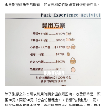
販賣部提供簡單的輕食，如果要租借竹籠跟買雞蛋也是在此。
除了泡腳之外也可以利用時間來溫泉煮蛋唷，收費標準是一顆
蛋30元，兩顆50元（皆含竹簍租金），竹簍的押金是100元，