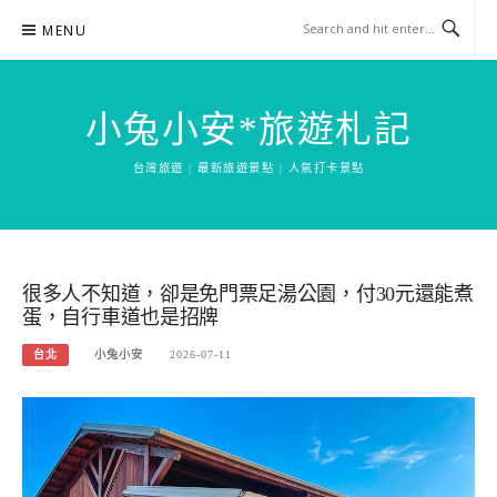
Skip
MENU
to
content
小兔小安*旅遊札記
台灣旅遊 | 最新旅遊景點 | 人氣打卡景點
很多人不知道，卻是免門票足湯公園，付30元還能煮
蛋，自行車道也是招牌
台北
小兔小安
2026-07-11