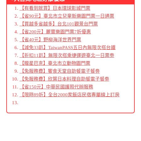
【有看到就買】日本環球影城門票
【省90元】臺北市立兒童新樂園門票一日通票
【買越多省越多】台北101觀景台門票
【省200元】麗寶樂園門票7折優惠
【省40元】野柳海洋世界門票
【減免33趴】TaiwanPASS五日內無限次搭台鐵
【折扣11趴】無限次搭乘捷運遊臺北一日票劵
【贈星巴克】臺北市立動物園門票
【免服務費】饗食天堂自助餐電子餐劵
【免服務費】欣葉日本料理自助餐電子餐劵
【省150元】中華民國護照代辦服務
【限時89折】全台2000家飯店民宿專屬線上訂房