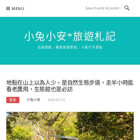
Skip
MENU
to
content
小兔小安*旅遊札記
台灣旅遊 | 最新旅遊景點 | 人氣打卡景點
地點在山上以為人少，是自然生態步道，走半小時能
看老鷹飛，生態館也是必訪
台北
小兔小安
2026-07-21