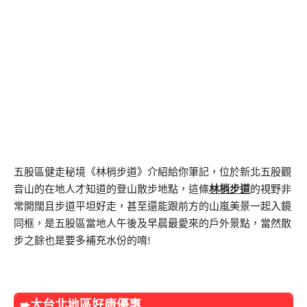
五股區健走秘境《林梢步道》介紹給你筆記，位於新北五股觀
音山的在地人才知道的登山散步地點，這條
林梢步道
的視野非
常開闊且步道平坦好走，甚至還能跟前方的山嵐美景一起入鏡
同框，是五股區當地人午後及早晨最愛來的戶外景點，當然散
步之餘也是要多補充水份的唷!
➨大台北地區好康優惠