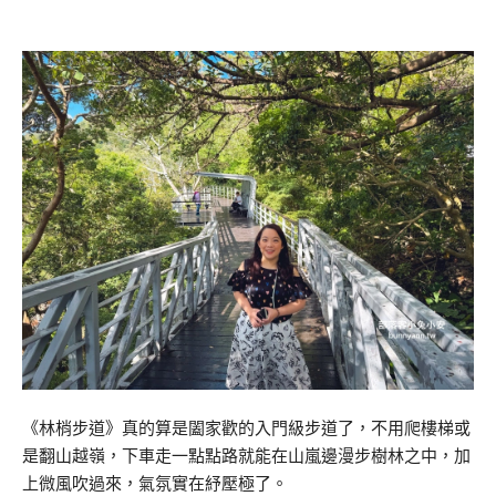
《林梢步道》真的算是闔家歡的入門級步道了，不用爬樓梯或
是翻山越嶺，下車走一點點路就能在山嵐邊漫步樹林之中，加
上微風吹過來，氣氛實在紓壓極了。