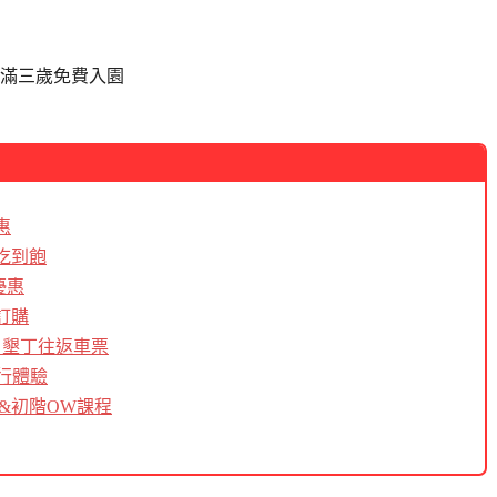
未滿三歲免費入園
惠
吃到飽
優惠
訂購
＆墾丁往返車票
行體驗
&初階OW課程