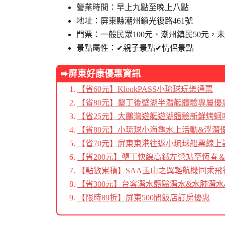
營業時間：早上九點至晚上八點
地址：屏東縣潮州鎮光復路461號
門票：一般民眾100元、潮州鎮民50元，
景點屬性：✔親子景點✔情侶景點
➨屏東好康優惠資訊
【省60元】KlookPASS小琉球玩樂通票
【省80元】墾丁後壁湖半潛艇體驗專屬優
【省25元】大鵬灣遊艇遊湖體驗新鮮烤蚵
【省80元】小琉球小海龜水上活動&浮潛
【省70元】屏東東港往返小琉球船票線上
【省200元】墾丁快線高鐵左營站至恆春
【點數累積】SAA玉山之翼輕航機同乘飛
【省300元】台客潛水體驗潛水&水肺潛水
【限時89折】屏東500間飯店訂房優惠