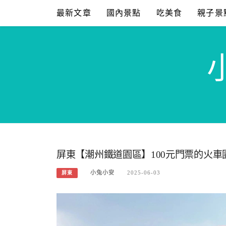
Skip
最新文章
國內景點
吃美食
親子景
to
content
屏東【潮州鐵道園區】100元門票的火
小兔小安
2025-06-03
屏東