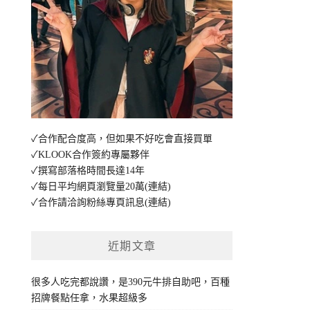
✓合作配合度高，但如果不好吃會直接買單
✓KLOOK合作簽約專屬夥伴
✓撰寫部落格時間長達14年
✓每日平均網頁瀏覽量20萬
(連結)
✓合作請洽詢粉絲專頁訊息
(連結)
近期文章
很多人吃完都說讚，是390元牛排自助吧，百種
招牌餐點任拿，水果超級多