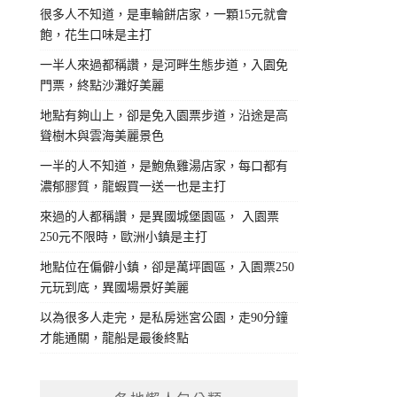
很多人不知道，是車輪餅店家，一顆15元就會
飽，花生口味是主打
一半人來過都稱讚，是河畔生態步道，入園免
門票，終點沙灘好美麗
地點有夠山上，卻是免入園票步道，沿途是高
聳樹木與雲海美麗景色
一半的人不知道，是鮑魚雞湯店家，每口都有
濃郁膠質，龍蝦買一送一也是主打
來過的人都稱讚，是異國城堡園區， 入園票
250元不限時，歐洲小鎮是主打
地點位在偏僻小鎮，卻是萬坪園區，入園票250
元玩到底，異國場景好美麗
以為很多人走完，是私房迷宮公園，走90分鐘
才能通關，龍船是最後終點