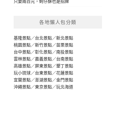
只要兩百元，蚵仔酥也是招牌
各地懶人包分類
基隆景點
／
台北景點
／
新北景點
桃園景點
／
新竹景點
／
苗栗景點
台中景點
／
彰化景點
／
南投景點
雲林景點
／
嘉義景點
／
台南景點
高雄景點
／
屏東景點
／
墾丁景點
玩小琉球
／
台東景點
／
花蓮景點
宜蘭景點
／
澎湖景點
／
金門景點
沖繩景點
／
東京景點
／
玩北海道