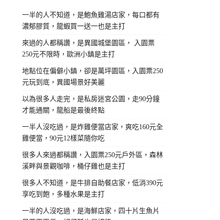
一半的人不知道，是鮑魚雞湯店家，每口都有
濃郁膠質，龍蝦買一送一也是主打
來過的人都稱讚，是異國城堡園區， 入園票
250元不限時，歐洲小鎮是主打
地點位在偏僻小鎮，卻是萬坪園區，入園票250
元玩到底，異國場景好美麗
以為很多人走完，是私房迷宮公園，走90分鐘
才能通關，龍船是最後終點
一半人沒吃過，是炸雞便當店家，爽吃160元全
雞便當，90元12樣菜隨你吃
很多人來過都稱讚，入園票250元戶外區，森林
溪畔與景觀咖啡，桶仔雞也是主打
很多人不知道，是牛排自助餐店家，低消390元
享吃到飽，多種水果是主打
一半的人沒吃過，是海鮮店家，四十片生魚片