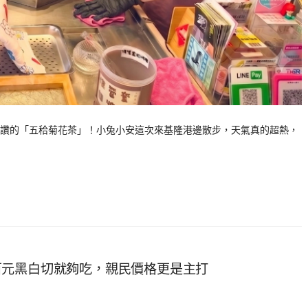
讚的「五秴菊花茶」！小兔小安這次來基隆港邊散步，天氣真的超熱，
百元黑白切就夠吃，親民價格更是主打