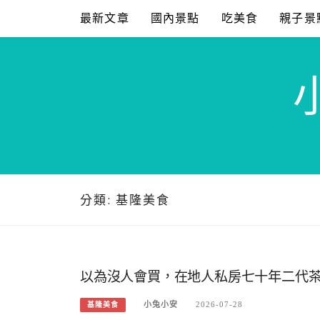
Skip
最新文章
國內景點
吃美食
親子景
to
content
分類:
基隆美食
以為沒人會買，在地人私房七十年二代
小兔小安
2026-07-28
基隆美食