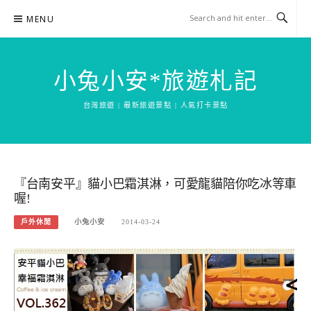
Skip
MENU
to
content
小兔小安*旅遊札記
台灣旅遊 | 最新旅遊景點 | 人氣打卡景點
『台南安平』貓小巴霜淇淋，可愛龍貓陪你吃冰等車
喔!
戶外休閒
小兔小安
2014-03-24