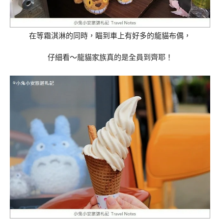
在等霜淇淋的同時，瞄到車上有好多的龍貓布偶，
仔細看～龍貓家族真的是全員到齊耶！