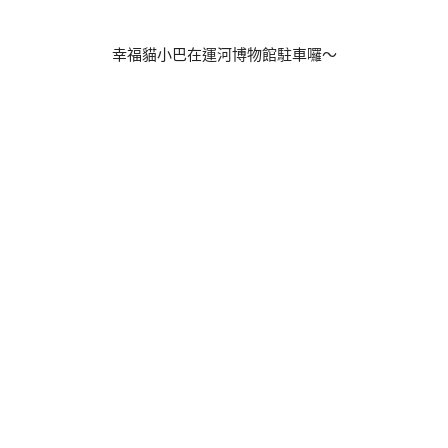
幸福貓小巴在運河博物館駐車囉～