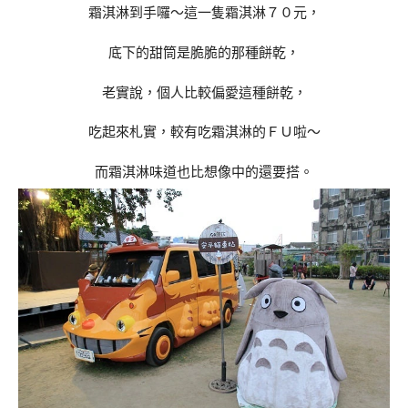
霜淇淋到手囉～這一隻霜淇淋７０元，
底下的甜筒是脆脆的那種餅乾，
老實說，個人比較偏愛這種餅乾，
吃起來札實，較有吃霜淇淋的ＦＵ啦～
而霜淇淋味道也比想像中的還要搭。