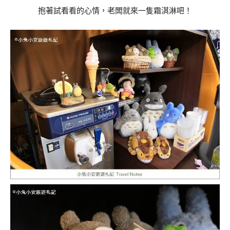
抱著試看看的心情，老闆就來一隻霜淇淋吧！