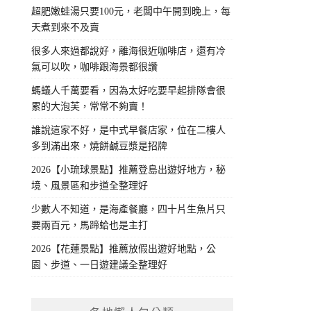
超肥嫩蛙湯只要100元，老闆中午開到晚上，每
天煮到來不及賣
很多人來過都說好，離海很近咖啡店，還有冷
氣可以吹，咖啡跟海景都很讚
螞蟻人千萬要看，因為太好吃要早起排隊會很
累的大泡芙，常常不夠賣！
誰說這家不好，是中式早餐店家，位在二樓人
多到滿出來，燒餅鹹豆漿是招牌
2026【小琉球景點】推薦登島出遊好地方，秘
境、風景區和步道全整理好
少數人不知道，是海產餐廳，四十片生魚片只
要兩百元，馬蹄蛤也是主打
2026【花蓮景點】推薦放假出遊好地點，公
園、步道、一日遊建議全整理好