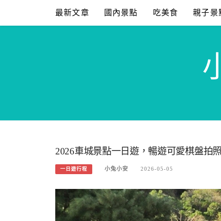
Skip
最新文章
國內景點
吃美食
親子景
to
content
2026車城景點一日遊，暢遊可愛棋盤拍
小兔小安
2026-05-05
一日遊行程