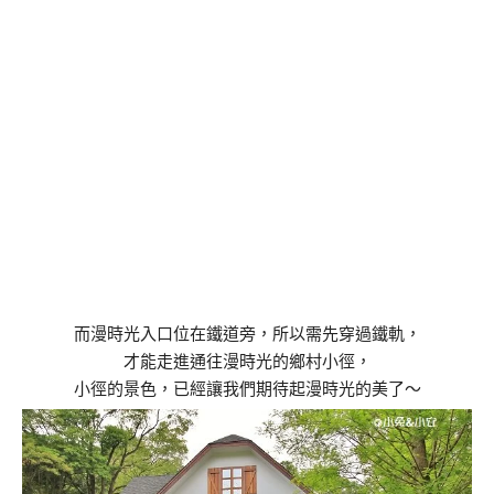
而漫時光入口位在鐵道旁，所以需先穿過鐵軌，
才能走進通往漫時光的鄉村小徑，
小徑的景色，已經讓我們期待起漫時光的美了～