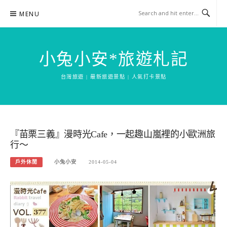
Skip
MENU
to
content
小兔小安*旅遊札記
台灣旅遊 | 最新旅遊景點 | 人氣打卡景點
『苗栗三義』漫時光Cafe，一起趣山嵐裡的小歐洲旅
行～
戶外休閒
小兔小安
2014-05-04