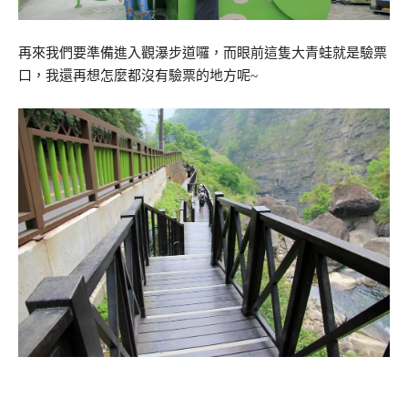
再來我們要準備進入觀瀑步道囉，而眼前這隻大青蛙就是驗票
口，我還再想怎麼都沒有驗票的地方呢~