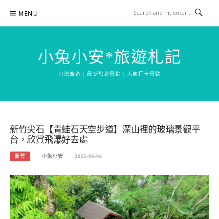
Skip
MENU
to
content
小兔小安*旅遊札記
台灣旅遊 | 最新旅遊景點 | 人氣打卡景點
新竹尖石【青蛙石天空步道】深山裡的玻璃景觀平
台，欣賞飛瀑好去處
新竹
小兔小安
2025-06-08