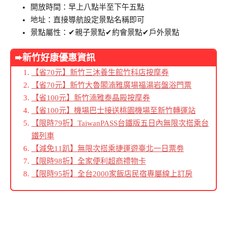
開放時間：早上八點半至下午五點
地址：直接導航設定景點名稱即可
景點屬性：✔親子景點✔約會景點✔戶外景點
➨新竹好康優惠資訊
【省70元】
新竹三沐養生館竹科店按摩券
【省70元】新竹大魯閣湳雅廣場福湯岩盤浴門票
【省100元】新竹湳雅泰晶殿按摩券
【省100元】機場巴士接送桃園機場至新竹轉運站
【限時79折】TaiwanPASS台鐵版五日內無限次搭乘台
鐵列車
【減免11趴】無限次搭乘捷運遊臺北一日票劵
【限時98折】
全家便利超商禮物卡
【限時95折】全台2000家飯店民宿專屬線上訂房