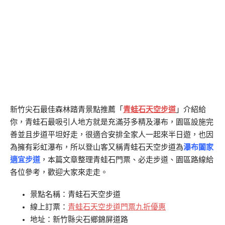
新竹尖石最佳森林踏青景點推薦「
青蛙石天空步道
」介紹給
你，青蛙石最吸引人地方就是充滿芬多精及瀑布，園區設施完
善並且步道平坦好走，很適合安排全家人一起來半日遊，也因
為擁有彩虹瀑布，所以登山客又稱青蛙石天空步道為
瀑布闔家
適宜步道
，本篇文章整理青蛙石門票、必走步道、園區路線給
各位參考，歡迎大家來走走。
景點名稱：青蛙石天空步道
線上訂票：
青蛙石天空步道門票九折優惠
地址：新竹縣尖石鄉錦屏道路