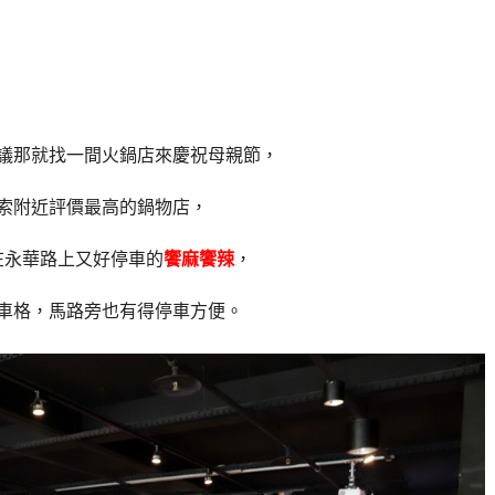
議那就找一間火鍋店來慶祝母親節，
索附近評價最高的鍋物店，
在永華路上又好停車的
饗麻饗辣
，
車格，馬路旁也有得停車方便。