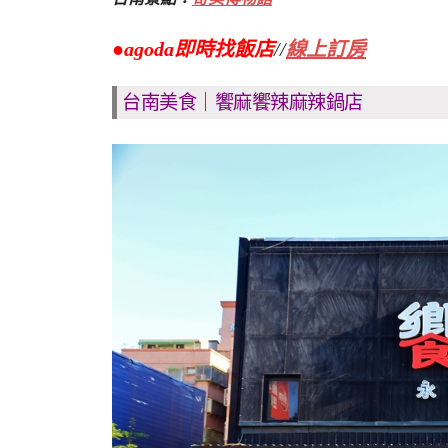
●agoda即時找飯店
//
線上訂房
台南美食｜饗麻饗辣麻辣鍋店