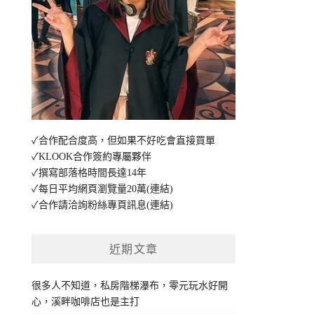
✓合作配合度高，但如果不好吃會直接買單
✓KLOOK合作簽約專屬夥伴
✓撰寫部落格時間長達14年
✓每日平均網頁瀏覽量20萬
(連結)
✓合作請洽詢粉絲專頁訊息
(連結)
近期文章
很多人不知道，私房階梯瀑布，零元玩水好開
心，溪畔咖啡店也是主打