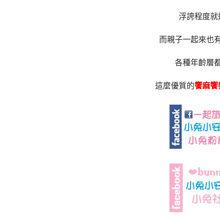
浮誇程度就
而親子一起來也
各種年齡層
這麼優質的
饗麻饗