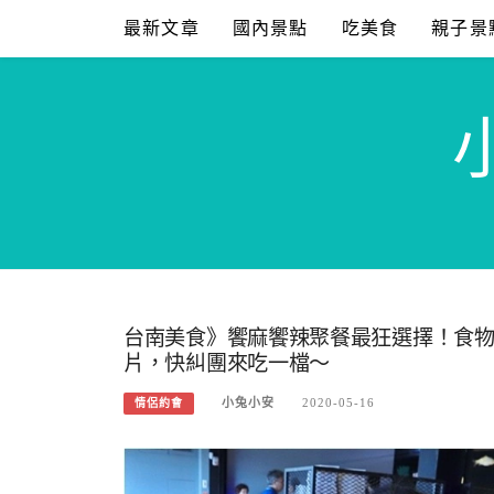
Skip
最新文章
國內景點
吃美食
親子景
to
content
台南美食》饗麻饗辣聚餐最狂選擇！食
片，快糾團來吃一檔～
小兔小安
2020-05-16
情侶約會