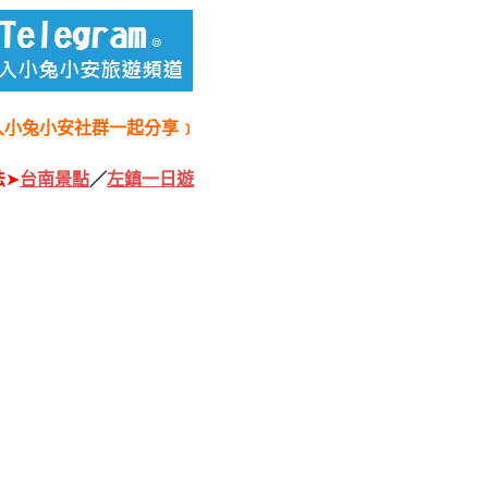
入小兔小安社群一起分享﹞
法
➤
台南景點
／
左鎮一日遊