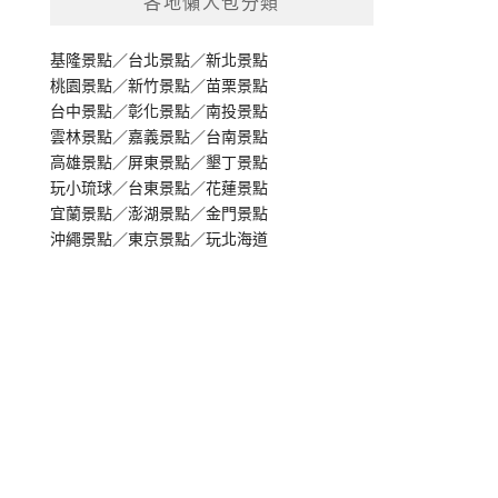
各地懶人包分類
基隆景點
／
台北景點
／
新北景點
桃園景點
／
新竹景點
／
苗栗景點
台中景點
／
彰化景點
／
南投景點
雲林景點
／
嘉義景點
／
台南景點
高雄景點
／
屏東景點
／
墾丁景點
玩小琉球
／
台東景點
／
花蓮景點
宜蘭景點
／
澎湖景點
／
金門景點
沖繩景點
／
東京景點
／
玩北海道