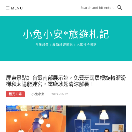
Skip
MENU
to
content
小兔小安*旅遊札記
台灣旅遊 | 最新旅遊景點 | 人氣打卡景點
屏東景點》台電南部展示館，免費玩兩層樓旋轉溜滑
梯和太陽能迷宮，電廠冰超清涼解暑！
觀光工場
小兔小安
2024-08-12