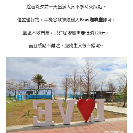
趁著除夕前一天出遊人潮不多時來踩點，
位置蠻好找，手機谷歌導航輸入
Pony咖啡廳
即可，
園區不收門票，只有咖啡廳需要低消120元，
而且餐點不難吃，服務生又很不錯呢～