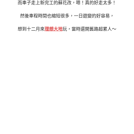
而車子走上新完工的蘇花改，嗯！真的好走太多！
然後車程時間也縮短很多，一日遊變的好容易，
想到十二月來
理想大地
玩，當時還開舊路超累人～