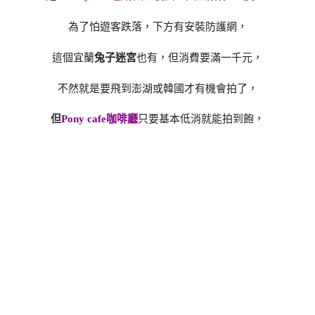
為了怕遊客跌落，下方有安裝防護網，
這個宜蘭
兔子迷宮
也有，但消費要滿一千元，
不然就是要飛到澎湖或韓國才有機會拍了，
但
Pony cafe咖啡廳
只要基本低消就能拍到飽，