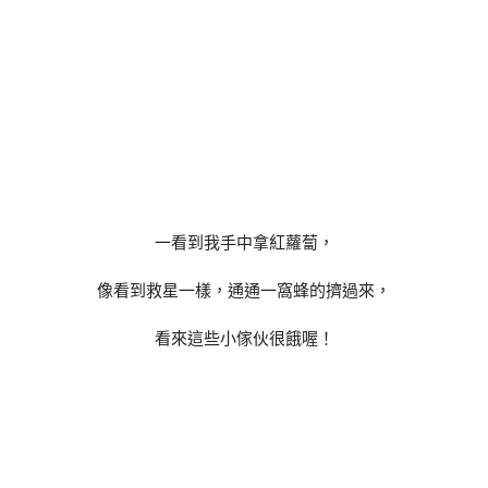
一看到我手中拿紅蘿蔔，
像看到救星一樣，通通一窩蜂的擠過來，
看來這些小傢伙很餓喔！