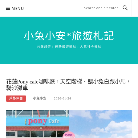
Skip
MENU
to
content
小兔小安*旅遊札記
台灣旅遊 | 最新旅遊景點 | 人氣打卡景點
花蓮Pony cafe咖啡廳，天空階梯、餵小兔白跟小馬，
騎沙灘車
戶外休閒
小兔小安
2020-01-24