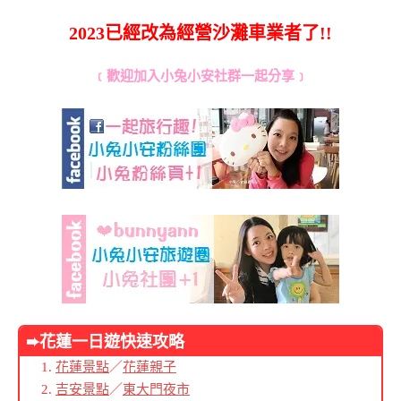
2023已經改為經營沙灘車業者了!!
﹝歡迎加入小兔小安社群一起分享﹞
➨花蓮
一日遊快速攻略
花蓮景點
／
花蓮親子
吉安景點
／
東大門夜市