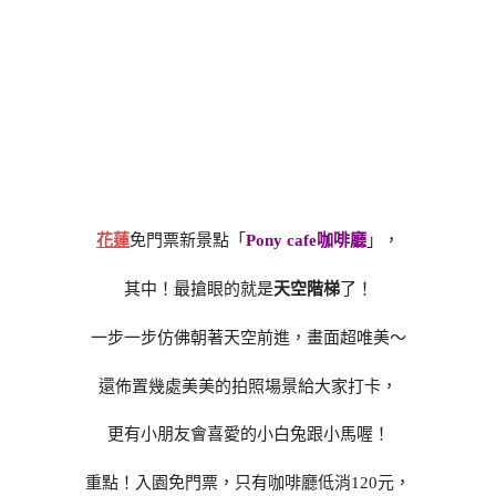
花蓮
免門票新景點「
Pony cafe咖啡廳
」，
其中！最搶眼的就是
天空階梯
了！
一步一步仿佛朝著天空前進，畫面超唯美～
還佈置幾處美美的拍照場景給大家打卡，
更有小朋友會喜愛的小白兔跟小馬喔！
重點！入園免門票，只有咖啡廳低消120元，