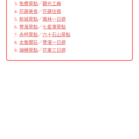
免費景點
／
觀光工廠
花蓮美食
／
花蓮住宿
新城景點
／
鳳林一日遊
豐濱景點
／
七星潭景點
赤柯景點
／
六十石山景點
太魯閣玩
／
豐濱一日遊
瑞穗景點
／
花東三日遊