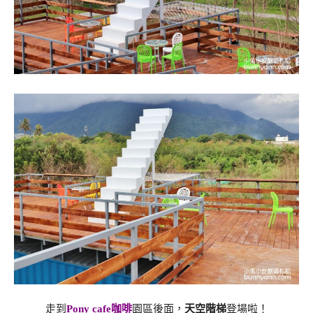
走到
Pony cafe咖啡
園區後面，
天空階梯
登場啦！