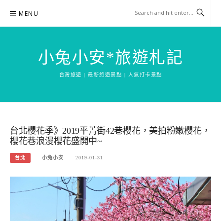
Skip
MENU
to
content
小兔小安*旅遊札記
台灣旅遊 | 最新旅遊景點 | 人氣打卡景點
台北櫻花季》2019平菁街42巷櫻花，美拍粉嫩櫻花，
櫻花巷浪漫櫻花盛開中~
台北
小兔小安
2019-01-31