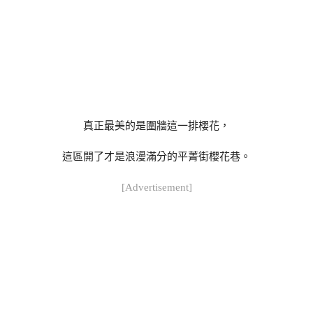
真正最美的是圍牆這一排櫻花，
這區開了才是浪漫滿分的平菁街櫻花巷。
[Advertisement]