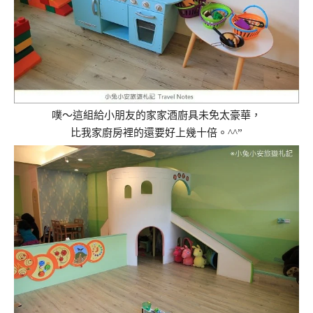
噗～這組給小朋友的家家酒廚具未免太豪華，
比我家廚房裡的還要好上幾十倍。^^”