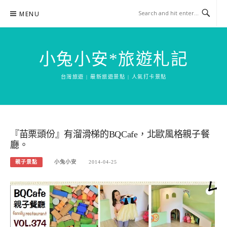
Skip
MENU
to
content
小兔小安*旅遊札記
台灣旅遊 | 最新旅遊景點 | 人氣打卡景點
『苗栗頭份』有溜滑梯的BQCafe，北歐風格親子餐
廳。
親子景點
小兔小安
2014-04-25