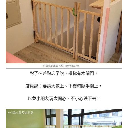
對了～差點忘了說，樓梯有木閘門，
店員說：要請大家上、下樓時隨手關上，
以免小朋友玩太開心，不小心跌下去。