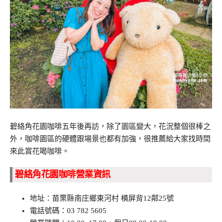
碧絡角花園咖啡五年後再訪，除了園區變大，花況整個很棒之
外，咖啡園區的硬體跟場景也都有加強，很推薦給大家找時間
來此賞花喝咖啡。
碧絡角花園咖啡營業資訊
地址：苗栗縣南庄鄉東河村 橫屏背12鄰25號
電話號碼：03 782 5605