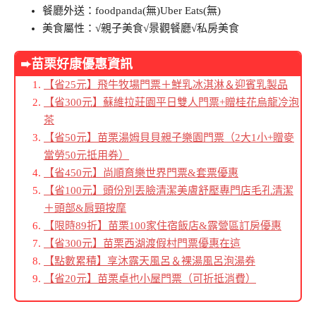
餐廳外送：foodpanda(無)Uber Eats(無)
美食屬性：√親子美食√景觀餐廳√私房美食
➨苗栗好康優惠資訊
【省25元】飛牛牧場門票＋鮮乳冰淇淋＆迎賓乳製品
【省300元】蘇維拉莊園平日雙人門票+贈桂花烏龍冷泡
茶
【省50元】苗栗湯姆貝貝親子樂園門票（2大1小+贈麥
當勞50元抵用券）
【省450元】尚順育樂世界門票&套票優惠
【省100元】頭份別丟臉清潔美膚舒壓專門店毛孔清潔
＋頭部&肩頸按摩
【限時89折】苗栗100家住宿飯店&露營區訂房優惠
【省300元】苗栗西湖渡假村門票優惠在這
【點數累積】享沐露天風呂＆裸湯風呂泡湯券
【省20元】苗栗卓也小屋門票（可折抵消費）