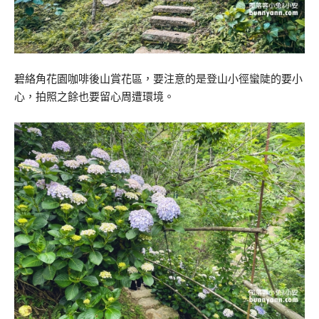
碧絡角花園咖啡後山賞花區，要注意的是登山小徑蠻陡的要小
心，拍照之餘也要留心周遭環境。