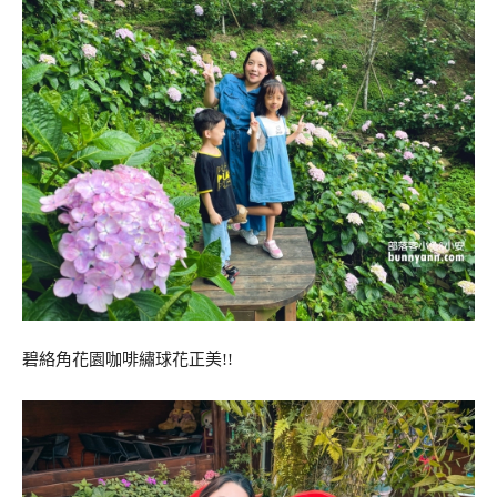
碧絡角花園咖啡繡球花正美!!