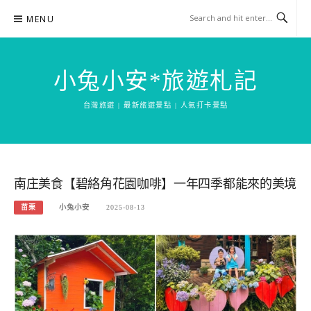
Skip
MENU
to
content
小兔小安*旅遊札記
台灣旅遊 | 最新旅遊景點 | 人氣打卡景點
南庄美食【碧絡角花園咖啡】一年四季都能來的美境
苗栗
小兔小安
2025-08-13