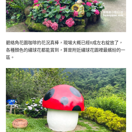
碧絡角花園咖啡的花況真棒，現場大概已經8成左右綻放了，
各種顏色的繡球花都能賞到，算是附近繡球花園裡最繽紛的一
區。