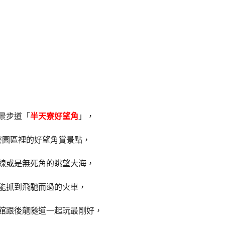
景步道「
半天寮好望角
」，
寮園區裡的好望角賞景點，
線或是無死角的眺望大海，
能抓到飛馳而過的火車，
館跟後龍隧道一起玩最剛好，