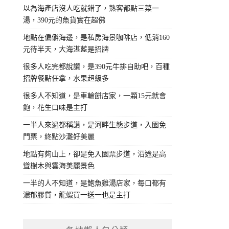
以為海產店沒人吃就錯了，熟客都點三菜一
湯，390元的魚貨實在超佛
地點在偏僻海邊，是私房海景咖啡店，低消160
元待半天，大海湛藍是招牌
很多人吃完都說讚，是390元牛排自助吧，百種
招牌餐點任拿，水果超級多
很多人不知道，是車輪餅店家，一顆15元就會
飽，花生口味是主打
一半人來過都稱讚，是河畔生態步道，入園免
門票，終點沙灘好美麗
地點有夠山上，卻是免入園票步道，沿途是高
聳樹木與雲海美麗景色
一半的人不知道，是鮑魚雞湯店家，每口都有
濃郁膠質，龍蝦買一送一也是主打