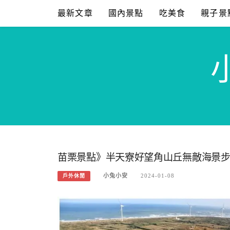
Skip
最新文章
國內景點
吃美食
親子景
to
content
苗栗景點》半天寮好望角山丘無敵海景
小兔小安
2024-01-08
戶外休閒