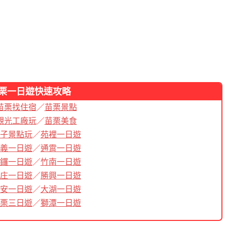
栗
一日遊快速攻略
苗栗找住宿
／
苗栗景點
觀光工廠玩
／
苗栗美食
子景點玩
／
苑裡一日遊
義一日遊
／
通霄一日遊
鑼一日遊
／
竹南一日遊
庄一日遊
／
勝興一日遊
安一日遊
／
大湖一日遊
栗三日遊
／
獅潭一日遊