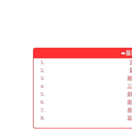
➨苗
親
三
銅
南
泰
苗