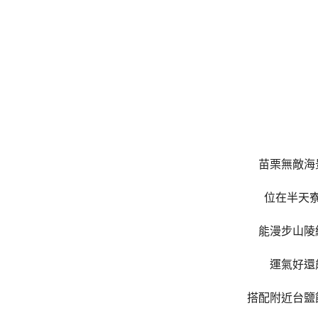
苗栗無敵海
位在半天
能漫步山陵
運氣好還
搭配附近台鹽