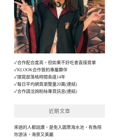
✓合作配合度高，但如果不好吃會直接買單
✓KLOOK合作簽約專屬夥伴
✓撰寫部落格時間長達14年
✓每日平均網頁瀏覽量20萬
(連結)
✓合作請洽詢粉絲專頁訊息
(連結)
近期文章
來過的人都說讚，是免入園票海水池，有魚陪
你游泳，海景又美麗