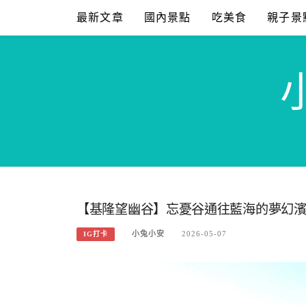
Skip
最新文章
國內景點
吃美食
親子景
to
content
【基隆望幽谷】忘憂谷通往藍海的夢幻
小兔小安
2026-05-07
IG打卡