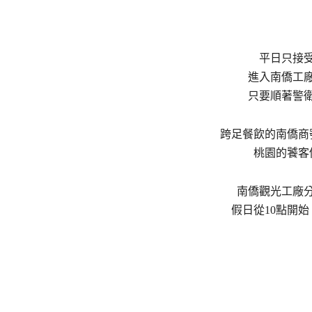
平日只接
進入南僑工
只要順著警
跨足餐飲的南僑商
桃園的饕客
南僑觀光工廠
假日從10點開