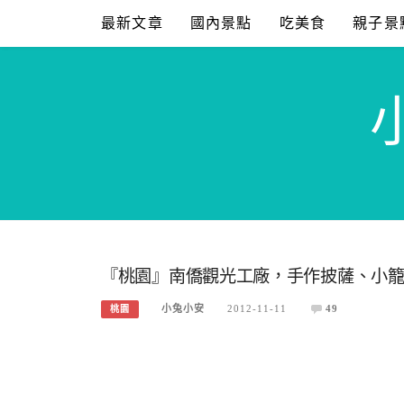
Skip
最新文章
國內景點
吃美食
親子景
to
content
『桃園』南僑觀光工廠，手作披薩、小
小兔小安
2012-11-11
49
桃園