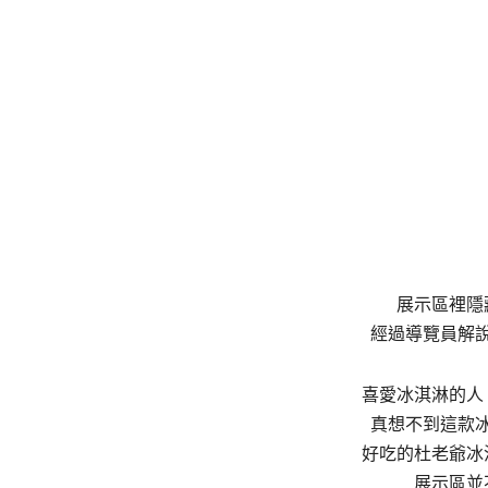
展示區裡隱
經過導覽員解
喜愛冰淇淋的人
真想不到這款
好吃的杜老爺冰
展示區並