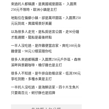
來過的人都稱讚，是異國城堡園區， 入園票
250元不限時，歐洲小鎮是主打
地點位在偏僻小鎮，卻是萬坪園區，入園票250
元玩到底，異國場景好美麗
以為很多人走完，是私房迷宮公園，走90分鐘
才能通關，龍船是最後終點
一半人沒吃過，是炸雞便當店家，爽吃160元全
雞便當，90元12樣菜隨你吃
很多人來過都稱讚，入園票250元戶外區，森林
溪畔與景觀咖啡，桶仔雞也是主打
很多人不知道，是牛排自助餐店家，低消390元
享吃到飽，多種水果是主打
一半的人沒吃過，是海鮮店家，四十片生魚片
只要兩百元，蚵仔酥也是招牌