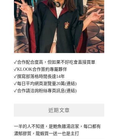
✓合作配合度高，但如果不好吃會直接買單
✓KLOOK合作簽約專屬夥伴
✓撰寫部落格時間長達14年
✓每日平均網頁瀏覽量20萬
(連結)
✓合作請洽詢粉絲專頁訊息
(連結)
近期文章
一半的人不知道，是鮑魚雞湯店家，每口都有
濃郁膠質，龍蝦買一送一也是主打