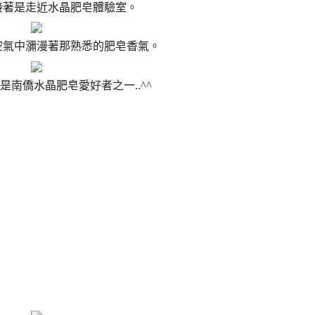
接著是走近水晶肥皂體驗室。
空氣中瀰漫著那熟悉的肥皂香氣。
是南僑水晶肥皂愛好者之一..^^