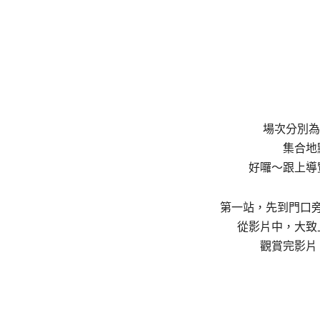
場次分別為.
集合地
好囉～跟上導
第一站，先到門口
從影片中，大致
觀賞完影片