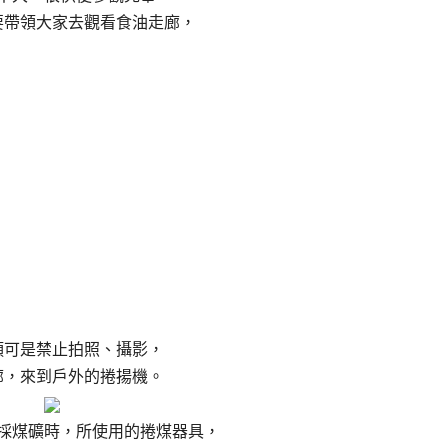
要帶領大家去觀看食油走廊，
頭可是禁止拍照、攝影，
廊，來到戶外的捲揚機。
採煤礦時，所使用的捲煤器具，