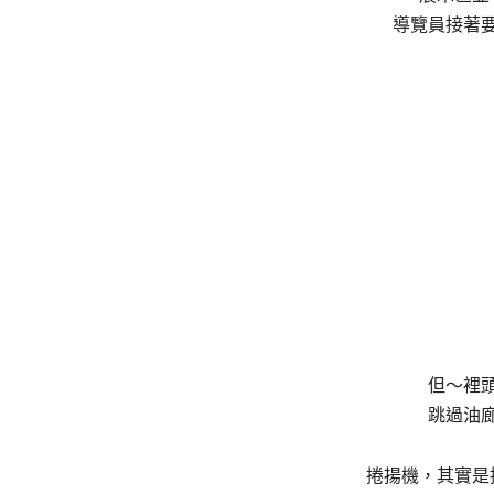
導覽員接著
但～裡
跳過油
捲揚機，其實是