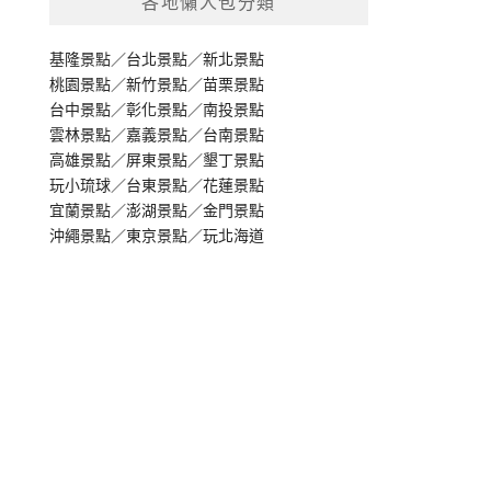
各地懶人包分類
基隆景點
／
台北景點
／
新北景點
桃園景點
／
新竹景點
／
苗栗景點
台中景點
／
彰化景點
／
南投景點
雲林景點
／
嘉義景點
／
台南景點
高雄景點
／
屏東景點
／
墾丁景點
玩小琉球
／
台東景點
／
花蓮景點
宜蘭景點
／
澎湖景點
／
金門景點
沖繩景點
／
東京景點
／
玩北海道