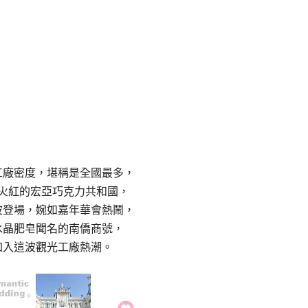
工廠密度，堪稱是全國最多，
火紅的宏亞巧克力共和國，
波登場，婉如嘉年華會熱鬧，
水晶肥皂聞名的南僑商號，
加入這波觀光工廠熱潮。