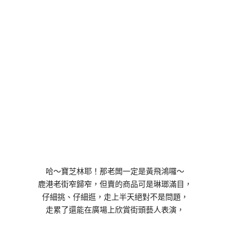
哈～寶芝林耶！那老闆一定是黃飛鴻囉～
鹿港老街窄歸窄，但賣的商品可是琳瑯滿目，
仔細挑、仔細逛，走上半天絕對不是問題，
走累了還能在廣場上欣賞街頭藝人表演，