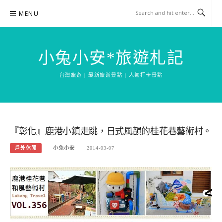
Skip
MENU
to
content
小兔小安*旅遊札記
台灣旅遊 | 最新旅遊景點 | 人氣打卡景點
『彰化』鹿港小鎮走跳，日式風韻的桂花巷藝術村。
戶外休閒
小兔小安
2014-03-07