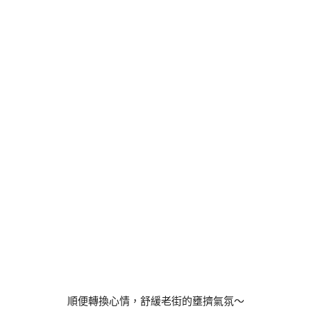
順便轉換心情，舒緩老街的壅擠氣氛～