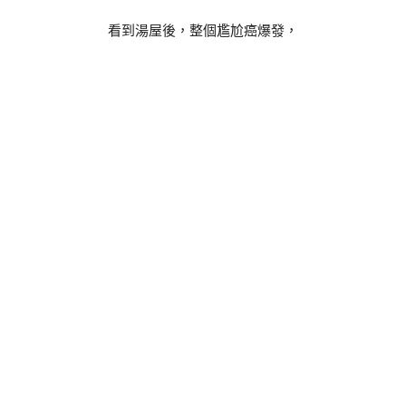
看到湯屋後，整個尷尬癌爆發，