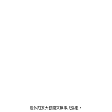
週休跟安大叔閒來無事找湯泡，