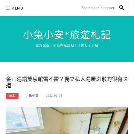
Skip
MENU
to
content
小兔小安*旅遊札記
台灣旅遊 | 最新旅遊景點 | 人氣打卡景點
金山湯語雙泉館雷不雷？獨立私人湯屋斑駁的很有味
道
台北
小兔小安
2022-01-05