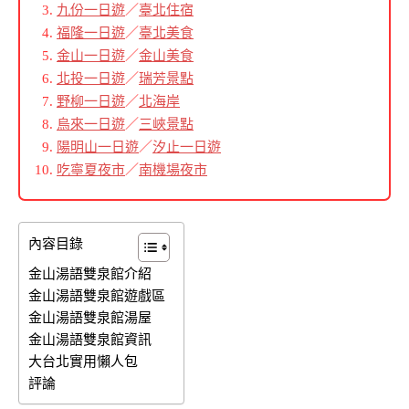
九份一日遊
／
臺北住宿
福隆一日遊
／
臺北美食
金山一日遊
／
金山美食
北投一日遊
／
瑞芳景點
野柳一日遊
／
北海岸
烏來一日遊
／
三峽景點
陽明山一日遊
／
汐止一日遊
吃寧夏夜市
／
南機場夜市
內容目錄
金山湯語雙泉館介紹
金山湯語雙泉館遊戲區
金山湯語雙泉館湯屋
金山湯語雙泉館資訊
大台北實用懶人包
評論