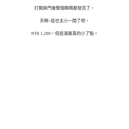
打開房門後整個眼睛都發亮了，
天啊~這也太小一間了吧，
NT$ 1,280，但這湯屋真的小了點。