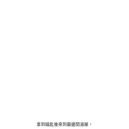
拿到鑰匙後來到最邊間湯屋，