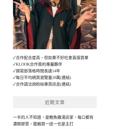
✓合作配合度高，但如果不好吃會直接買單
✓KLOOK合作簽約專屬夥伴
✓撰寫部落格時間長達14年
✓每日平均網頁瀏覽量20萬
(連結)
✓合作請洽詢粉絲專頁訊息
(連結)
近期文章
一半的人不知道，是鮑魚雞湯店家，每口都有
濃郁膠質，龍蝦買一送一也是主打