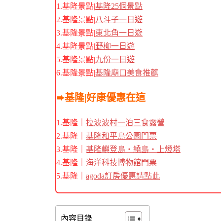
1.基隆景點|
基隆25個景點
2.基隆景點|
八斗子一日遊
3.基隆景點|
東北角一日遊
4.基隆景點|
野柳一日遊
5.基隆景點|
九份一日遊
6.基隆景點|
基隆廟口美食推薦
➨基隆|好康優惠在這
1.基隆｜
拉波波村一泊三食露營
2.基隆｜
基隆和平島公園門票
3.基隆｜
基隆嶼登島・繞島・上燈塔
4.基隆｜
海洋科技博物館門票
5.基隆｜
agoda訂房優惠請點此
內容目錄