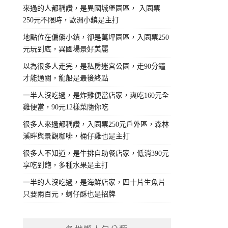
來過的人都稱讚，是異國城堡園區， 入園票
250元不限時，歐洲小鎮是主打
地點位在偏僻小鎮，卻是萬坪園區，入園票250
元玩到底，異國場景好美麗
以為很多人走完，是私房迷宮公園，走90分鐘
才能通關，龍船是最後終點
一半人沒吃過，是炸雞便當店家，爽吃160元全
雞便當，90元12樣菜隨你吃
很多人來過都稱讚，入園票250元戶外區，森林
溪畔與景觀咖啡，桶仔雞也是主打
很多人不知道，是牛排自助餐店家，低消390元
享吃到飽，多種水果是主打
一半的人沒吃過，是海鮮店家，四十片生魚片
只要兩百元，蚵仔酥也是招牌