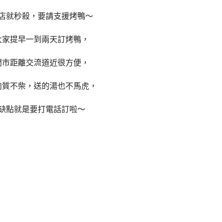
店就秒殺，要請支援烤鴨～
大家提早一到兩天訂烤鴨，
門市距離交流道近很方便，
肉質不柴，送的湯也不馬虎，
缺點就是要打電話訂啦～