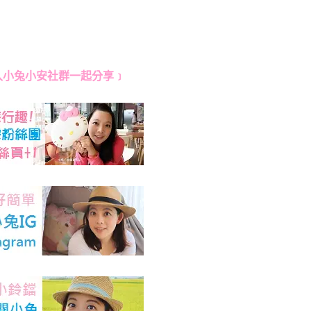
入小兔小安社群一起分享﹞