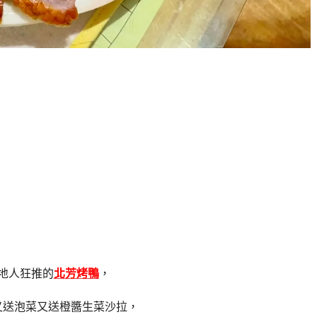
地人狂推的
北芳烤鴨
，
又送泡菜又送橙醬生菜沙拉，