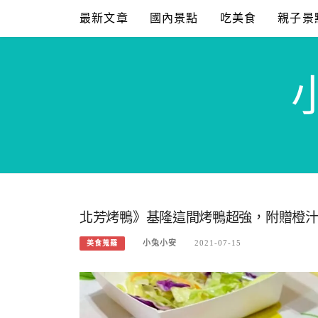
Skip
最新文章
國內景點
吃美食
親子景
to
content
北芳烤鴨》基隆這間烤鴨超強，附贈橙
小兔小安
2021-07-15
美食蒐羅