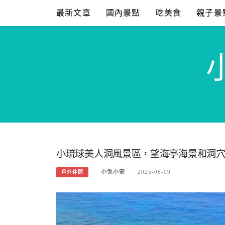
Skip
最新文章
國內景點
吃美食
親子景
to
content
小琉球美人洞風景區，望海亭海景和洞穴
小兔小安
2025-06-09
戶外休閒