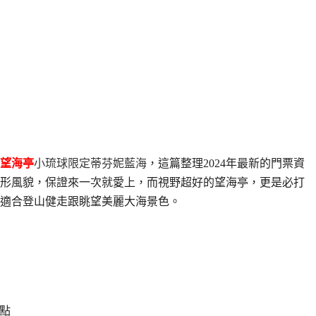
望海亭
小琉球限定蒂芬妮藍海
，這篇整理2024年最新的門票資
形風貌，保證來一次就愛上，而視野超好的望海亭，更是必打
適合登山健走跟眺望美麗大海景色。
點