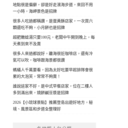
地點很是偏僻，卻是好走濱海步道，來回不用
一小時，海岬景色是招牌
很多人吃過都稱讚，是蛋黃酥店家，一次買六
顆還吃不夠，小月餅也是招牌
超肥嫩蛙湯只要100元，老闆中午開到晚上，每
天煮到來不及賣
很多人來過都說好，離海很近咖啡店，還有冷
氣可以吹，咖啡跟海景都很讚
螞蟻人千萬要看，因為太好吃要早起排隊會很
累的大泡芙，常常不夠賣！
誰說這家不好，是中式早餐店家，位在二樓人
多到滿出來，燒餅鹹豆漿是招牌
2026【小琉球景點】推薦登島出遊好地方，秘
境、風景區和步道全整理好