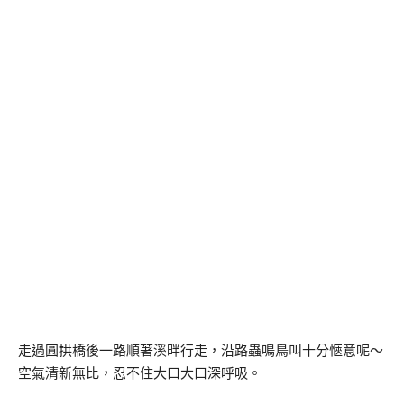
走過圓拱橋後一路順著溪畔行走，沿路蟲鳴鳥叫十分愜意呢～
空氣清新無比，忍不住大口大口深呼吸。