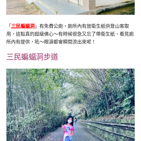
「
三民蝙蝠洞
」有免費公廁，廁所內有放衛生紙供登山客取
用，這點真的超級佛心～有時候很急又忘了帶衛生紙，看見廁
所內有提供，吼～眼淚都會瞬間流出來呢！
三民蝙蝠洞
步道