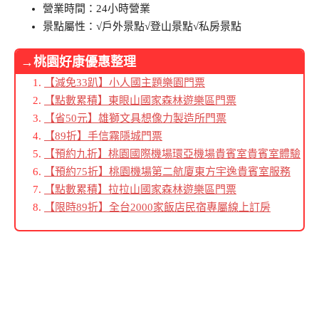
營業時間：24小時營業
景點屬性：√戶外景點√登山景點√私房景點
→桃園好康優惠整理
【減免33趴】小人國主題樂園門票
【點數累積】東眼山國家森林遊樂區門票
【省50元】雄獅文具想像力製造所門票
【89折】手信霧隱城門票
【預約九折】桃園國際機場環亞機場貴賓室貴賓室體驗
【預約75折】桃園機場第二航廈東方宇逸貴賓室服務
【點數累積】拉拉山國家森林遊樂區門票
【限時89折】全台2000家飯店民宿專屬線上訂房