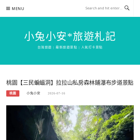
Skip
MENU
to
content
小兔小安*旅遊札記
台灣旅遊 | 最新旅遊景點 | 人氣打卡景點
桃園【三民蝙蝠洞】拉拉山私房森林鋪瀑布步道景點
桃園
小兔小安
2026-07-16