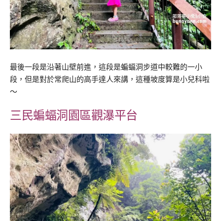
最後一段是沿著山壁前進，這段是蝙蝠洞步道中較難的一小
段，但是對於常爬山的高手達人來講，這種坡度算是小兒科啦
～
三民蝙蝠洞園區觀瀑平台