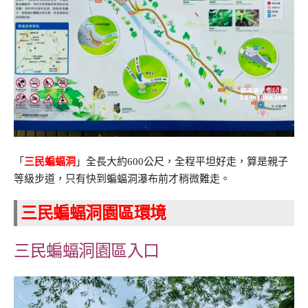
「
三民蝙蝠洞
」全長大約600公尺，全程平坦好走，算是親子
等級步道，只有快到蝙蝠洞瀑布前才稍微難走。
三民蝙蝠洞園區環境
三民蝙蝠洞園區入口