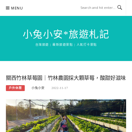
Skip
MENU
to
content
小兔小安*旅遊札記
台灣旅遊 | 最新旅遊景點 | 人氣打卡景點
關西竹林草莓園｜竹林農園採大顆草莓，酸甜好滋味
戶外休閒
小兔小安
2022-11-17