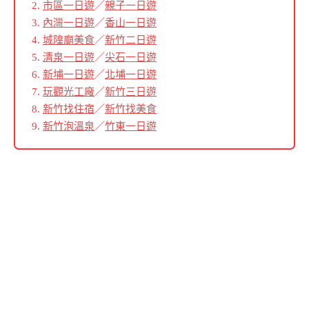
市區一日遊
／
親子一日遊
內灣一日遊
／
香山一日遊
城隍廟美食
／
新竹二日遊
清泉一日遊
／
尖石一日遊
新埔一日遊
／
北埔一日遊
玩觀光工廠
／
新竹三日遊
新竹找住宿
／
新竹找美食
新竹泡溫泉
／
竹東一日遊