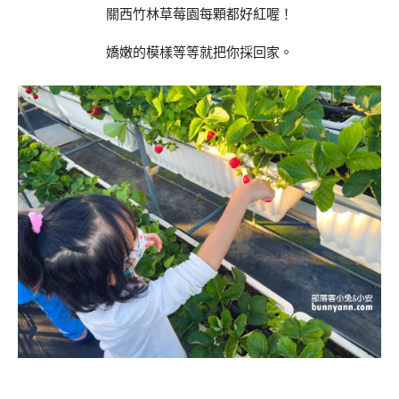
關西竹林草莓園每顆都好紅喔！
嬌嫩的模樣等等就把你採回家。