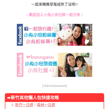
一起來瞧瞧草莓成熟了沒吧!!
﹝歡迎加入小兔小安社群一起分享﹞
[Advertisement]
➨新竹其他懶人包
快速攻略
新竹一日遊
／
森林一日遊