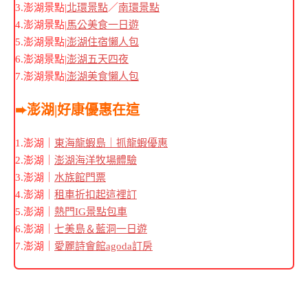
3.澎湖景點|
北環景點
／
南環景點
4.澎湖景點|
馬公美食一日遊
5.澎湖景點|
澎湖住宿懶人包
6.澎湖景點|
澎湖五天四夜
7.澎湖景點|
澎湖美食懶人包
➨澎湖|好康優惠在這
1.澎湖｜
東海龍蝦島｜抓龍蝦優惠
2.澎湖｜
澎湖海洋牧場體驗
3.澎湖｜
水族館門票
4.澎湖｜
租車折扣起這裡訂
5.澎湖｜
熱門IG景點包車
6.澎湖｜
七美島＆藍洞一日遊
7.澎湖｜
愛麗詩會館agoda訂房