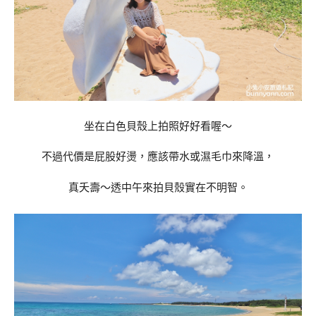
坐在白色貝殼上拍照好好看喔～
不過代價是屁股好燙，應該帶水或濕毛巾來降溫，
真夭壽～透中午來拍貝殼實在不明智。