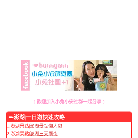
﹝歡迎加入小兔小安社群一起分享﹞
➨澎湖
|一日遊快速攻略
1.澎湖景點|
澎湖景點懶人包
2.澎湖景點|
澎湖三天兩夜