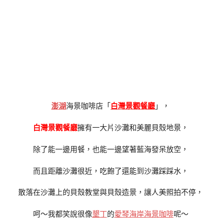
澎湖
海景咖啡店「
白灣景觀餐廳
」，
白灣景觀餐廳
擁有一大片沙灘和美麗貝殼地景，
除了能一邊用餐，也能一邊望著藍海發呆放空，
而且距離沙灘很近，吃飽了還能到沙灘踩踩水，
散落在沙灘上的貝殼教堂與貝殼造景，讓人美照拍不停，
呵～我都笑說很像
墾丁
的
愛琴海岸海景咖啡
呢～