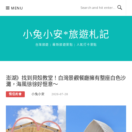
Skip
MENU
to
content
小兔小安*旅遊札記
台灣旅遊 | 最新旅遊景點 | 人氣打卡景點
澎湖》找到貝殼教堂！白灣景觀餐廳擁有整座白色沙
灘，海風徐徐好愜意～
情侶約會
小兔小安
2020-07-28