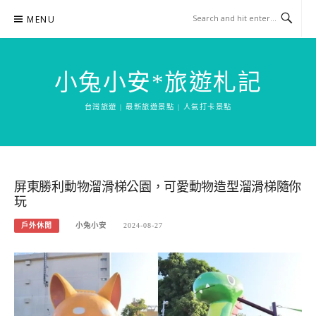
Skip
MENU
to
content
小兔小安*旅遊札記
台灣旅遊 | 最新旅遊景點 | 人氣打卡景點
屏東勝利動物溜滑梯公園，可愛動物造型溜滑梯隨你
玩
戶外休閒
小兔小安
2024-08-27