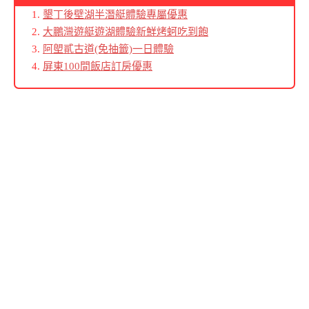
墾丁後壁湖半潛艇體驗專屬優惠
大鵬灣遊艇遊湖體驗新鮮烤蚵吃到飽
阿塱貳古道(免抽籤)一日體驗
屏東100間飯店訂房優惠