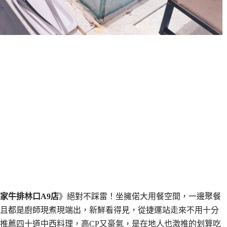
家牛排林口A9店
》絕對不踩雷！坐擁偌大用餐空間，一邊聚餐
且都是廚師現煮現端出，新鮮看得見，從捷運站走來不用十分
推薦四十道中西料理，高CP又豪氣，是在地人也激推的划算吃