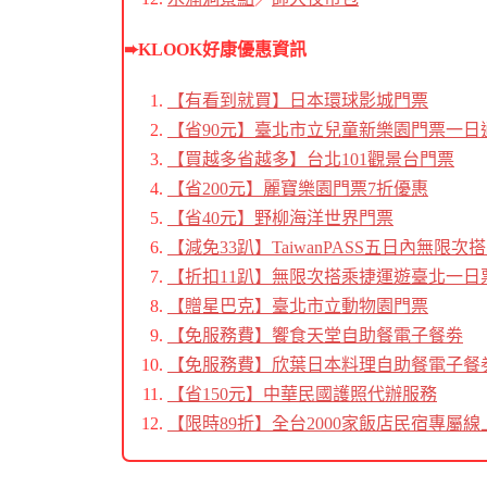
➨KLOOK好康優惠資訊
【有看到就買】日本環球影城門票
【省90元】臺北市立兒童新樂園門票一日
【買越多省越多】台北101觀景台門票
【省200元】麗寶樂園門票7折優惠
【省40元】野柳海洋世界門票
【減免33趴】TaiwanPASS五日內無限次
【折扣11趴】無限次搭乘捷運遊臺北一日
【贈星巴克】臺北市立動物園門票
【免服務費】饗食天堂自助餐電子餐劵
【免服務費】欣葉日本料理自助餐電子餐
【省150元】中華民國護照代辦服務
【限時89折】全台2000家飯店民宿專屬線