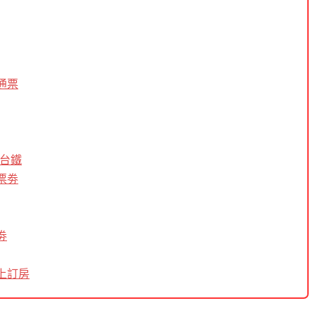
通票
搭台鐵
票劵
劵
上訂房