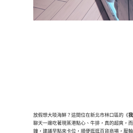
放假想大啖海鮮？這間位在新北市林口區的《
我
聊天一邊吃著現蒸港點心、牛排，真的超爽，而
鐘，建議早點來卡位，順便逛逛百貨商場，壓軸