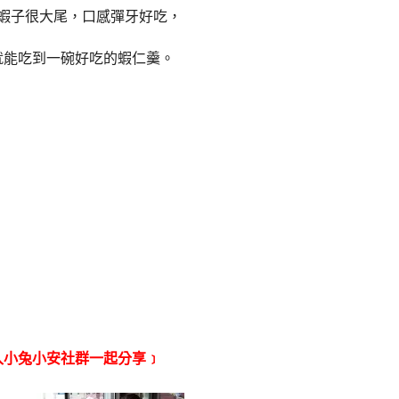
蝦子很大尾，口感彈牙好吃，
就能吃到一碗好吃的蝦仁羹。
入小兔小安社群一起分享﹞