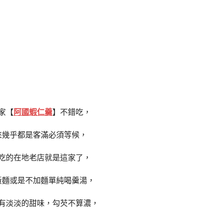
家【
阿國蝦仁羹
】不錯吃，
來幾乎都是客滿必須等候，
吃的在地老店就是這家了，
黃麵或是不加麵單純喝羹湯，
有淡淡的甜味，勾芡不算濃，