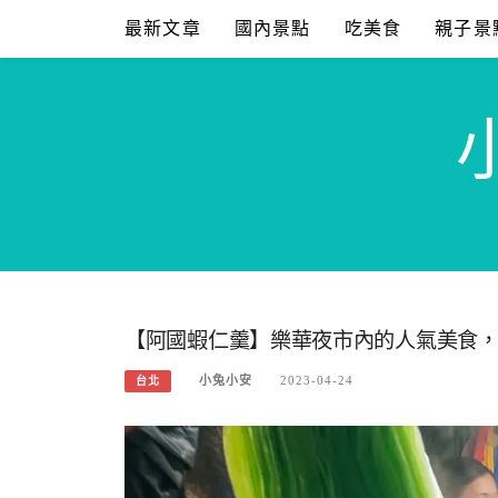
Skip
最新文章
國內景點
吃美食
親子景
to
content
【阿國蝦仁羹】樂華夜市內的人氣美食，排
小兔小安
2023-04-24
台北