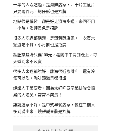
一半的人沒吃過，是海鮮店家，四十片生魚片
只要兩百元，蚵仔酥也是招牌
地點很是偏僻，卻是好走濱海步道，來回不用
一小時，海岬景色是招牌
很多人吃過都稱讚，是蛋黃酥店家，一次買六
顆還吃不夠，小月餅也是招牌
超肥嫩蛙湯只要100元，老闆中午開到晚上，每
天煮到來不及賣
很多人來過都說好，離海很近咖啡店，還有冷
氣可以吹，咖啡跟海景都很讚
螞蟻人千萬要看，因為太好吃要早起排隊會很
累的大泡芙，常常不夠賣！
誰說這家不好，是中式早餐店家，位在二樓人
多到滿出來，燒餅鹹豆漿是招牌