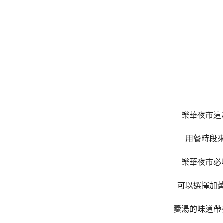
樂華夜市這
用餐時段
樂華夜市必
可以選擇加
羹湯的味道帶