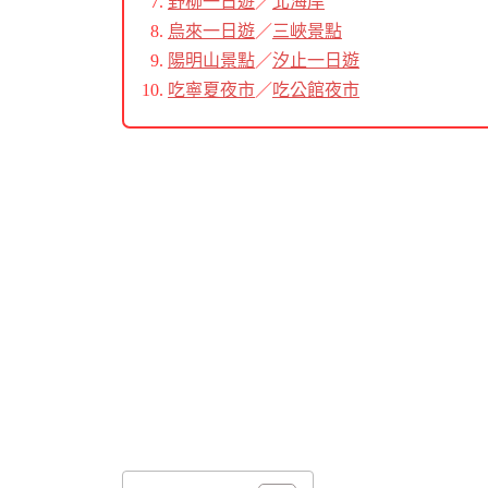
野柳一日遊
／
北海岸
烏來一日遊
／
三峽景點
陽明山景點
／
汐止一日遊
吃寧夏夜市
／
吃公館夜市