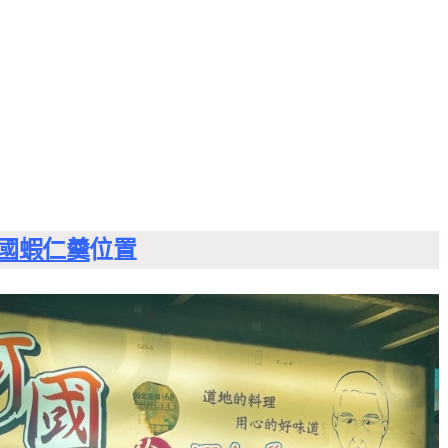
國蝦仁羹
位置