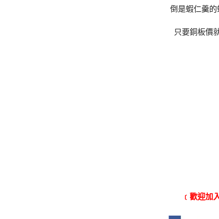
倒是蝦仁羹的
只要銅板價
﹝歡迎加