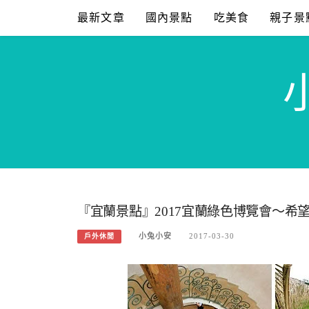
Skip
最新文章
國內景點
吃美食
親子景
to
content
『宜蘭景點』2017宜蘭綠色博覽會～希
小兔小安
2017-03-30
戶外休閒