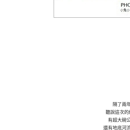
隔了兩
聽說這次的
有超大碗
還有地底河