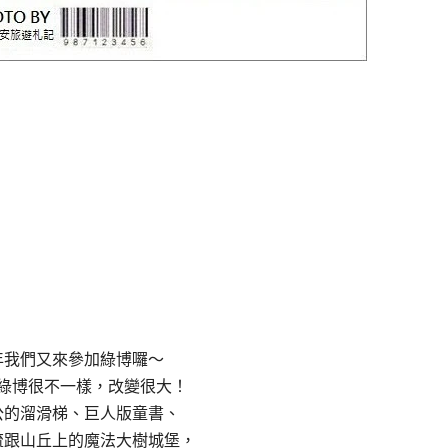
年我們又來參加綠博囉～
綠博很不一樣，改變很大！
公的溜滑梯、巨人版童書、
流跟山丘上的魔法大樹城堡，