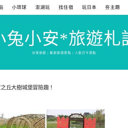
點
小琉球
澎湖玩
找住宿
玩日本
夯主題
小兔小安*旅遊札
台灣旅遊 | 最新旅遊景點 | 人氣打卡景點
望之丘大樹城堡冒險趣！