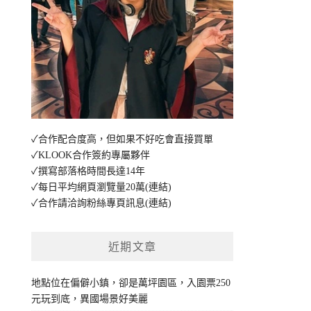
✓合作配合度高，但如果不好吃會直接買單
✓KLOOK合作簽約專屬夥伴
✓撰寫部落格時間長達14年
✓每日平均網頁瀏覽量20萬
(連結)
✓合作請洽詢粉絲專頁訊息
(連結)
近期文章
地點位在偏僻小鎮，卻是萬坪園區，入園票250
元玩到底，異國場景好美麗