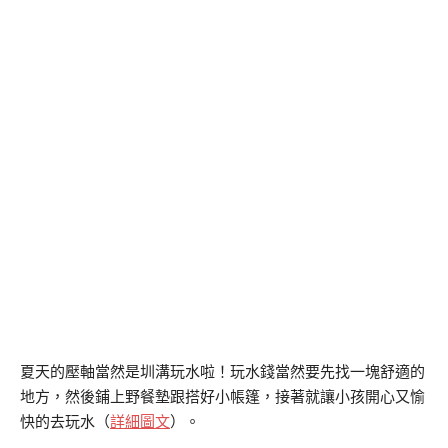
夏天的壓軸當然是圳溝玩水啦！玩水錢當然要先找一塊舒適的
地方，然後鋪上野餐墊跟搭好小帳篷，接著就讓小孩開心又愉
快的去玩水（
詳細圖文
）。