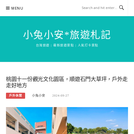
Skip
MENU
to
content
小兔小安*旅遊札記
台灣旅遊 | 最新旅遊景點 | 人氣打卡景點
桃園十一份觀光文化園區，順遊石門大草坪，戶外走
走好地方
戶外休閒
小兔小安
2024-09-27