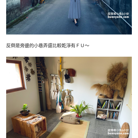
反倒是旁邊的小巷弄還比較乾淨有ＦＵ～