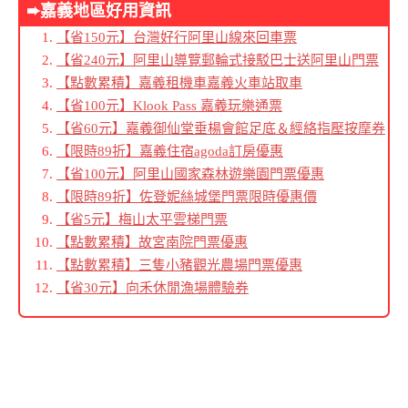
➨
嘉義地區好用資訊
【省150元】台灣好行阿里山線來回車票
【省240元】阿里山導覽郵輪式接駁巴士送阿里山門票
【點數累積】嘉義租機車嘉義火車站取車
【省100元】Klook Pass 嘉義玩樂通票
【省60元】嘉義御仙堂垂楊會館足底＆經絡指壓按摩券
【限時89折】嘉義住宿agoda訂房優惠
【省100元】阿里山國家森林遊樂園門票優惠
【限時89折】佐登妮絲城堡門票限時優惠價
【省5元】梅山太平雲梯門票
【點數累積】故宮南院門票優惠
【點數累積】三隻小豬觀光農場門票優惠
【省30元】向禾休閒漁場體驗券