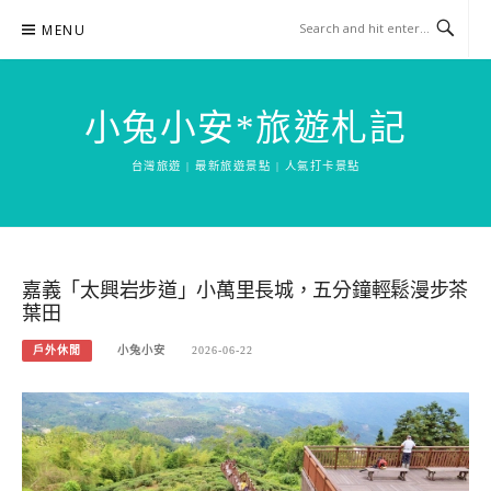
Skip
MENU
to
content
小兔小安*旅遊札記
台灣旅遊 | 最新旅遊景點 | 人氣打卡景點
嘉義「太興岩步道」小萬里長城，五分鐘輕鬆漫步茶
葉田
戶外休閒
小兔小安
2026-06-22