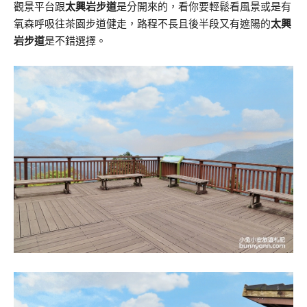
觀景平台跟
太興岩步道
是分開來的，看你要輕鬆看風景或是有
氧森呼吸往茶園步道健走，路程不長且後半段又有遮陽的
太興
岩步道
是不錯選擇。