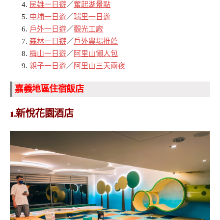
民雄一日遊
／
奮起湖景點
中埔一日遊
／
瑞里一日遊
戶外一日遊
／
觀光工廠
森林一日遊
／
戶外農場推薦
梅山一日遊
／
阿里山懶人包
親子一日遊
／
阿里山三天兩夜
嘉義地區住宿飯店
1.
新悅花園酒店