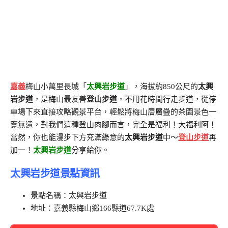
嘉義
梅山小萬里長城「
太興岩步道
」，海拔約850公尺的
太興
岩步道
，是梅山最友善
登山步道
，不用花時間行走步道，從停
車場下來直接攻略觀景平台，輕鬆將梅山層層疊的茶園景色一
覽無遺，對我們這種登山肉腳而言，完全是福利！大福利阿！
當然，你也能漫步下方充滿綠意的
太興岩步道
中～
登山步道
再
加一！
太興岩步道
分享給你。
太興岩步道景點資訊
景點名稱：太興岩步道
地址：嘉義縣梅山鄉166縣道67.7K處