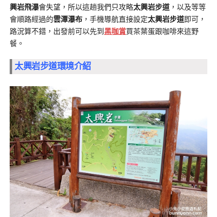
興岩飛瀑
會失望，所以這趟我們只攻略
太興岩步道
，以及等等
會順路經過的
雲潭瀑布
，手機導航直接設定
太興岩步道
即可，
路況算不錯，出發前可以先到
黑咖賞
買茶葉蛋跟咖啡來這野
餐。
太興岩步道環境介紹