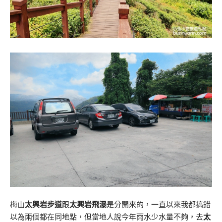
梅山
太興岩步道
跟
太興岩飛瀑
是分開來的，一直以來我都搞錯
以為兩個都在同地點，但當地人說今年雨水少水量不夠，去
太