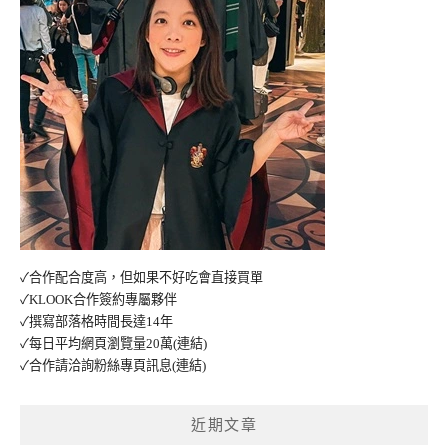
✓合作配合度高，但如果不好吃會直接買單
✓KLOOK合作簽約專屬夥伴
✓撰寫部落格時間長達14年
✓每日平均網頁瀏覽量20萬
(連結)
✓合作請洽詢粉絲專頁訊息
(連結)
近期文章