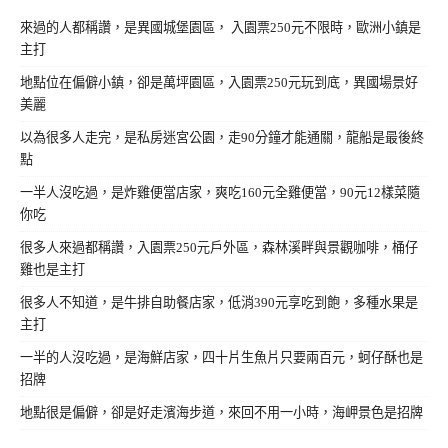
來過的人都稱讚，是異國城堡園區， 入園票250元不限時，歐洲小鎮是
主打
地點位在偏僻小鎮，卻是萬坪園區，入園票250元玩到底，異國場景好
美麗
以為很多人走完，是私房迷宮公園，走90分鐘才能通關，龍船是最後終
點
一半人沒吃過，是炸雞便當店家，爽吃160元全雞便當，90元12樣菜隨
你吃
很多人來過都稱讚，入園票250元戶外區，森林溪畔與景觀咖啡，桶仔
雞也是主打
很多人不知道，是牛排自助餐店家，低消390元享吃到飽，多種水果是
主打
一半的人沒吃過，是海鮮店家，四十片生魚片只要兩百元，蚵仔酥也是
招牌
地點很是偏僻，卻是好走濱海步道，來回不用一小時，海岬景色是招牌