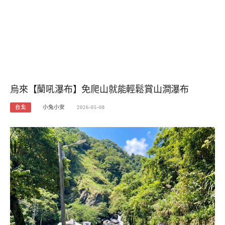
烏來【蘭吼瀑布】免爬山就能輕鬆賞山澗瀑布
台北
小兔小安
2026-05-08