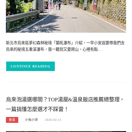
新北市烏來區夢幻森林秘境「蘭吼瀑布」介紹，一早小安說要帶我們去
烏來的秘境五重溪瀑布，我一聽到又要爬山，心裡有點…
CONTINUE READING
烏來泡湯選哪間？TOP湯屋&溫泉飯店推薦總整理，
一篇搞懂怎麼選才不踩雷！
台北
小兔小安
2026-02-11