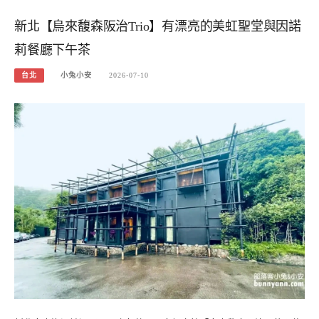
新北【烏來馥森阪治Trio】有漂亮的美虹聖堂與因諾
莉餐廳下午茶
台北
小兔小安
2026-07-10