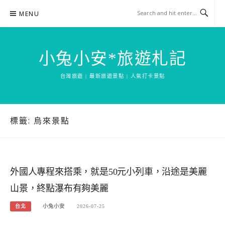
Skip
MENU
to
content
小兔小安*旅遊札記
台灣旅遊 | 最新旅遊景點 | 人氣打卡景點
標籤:
烏來景點
外國人專程來搭乘，就是50元小列車，沿途是美麗
山景，終點瀑布有夠美麗
台北
小兔小安
2026-07-25