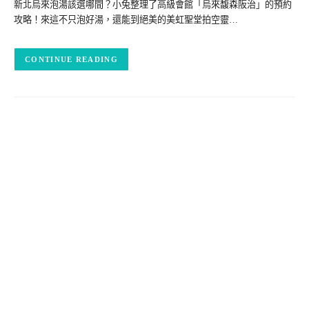
新北烏來泡湯該選哪間？小兔整理了高級會館「烏來馥森阪治」的預約
攻略！來這不只泡好湯，還能到絕美的美虹聖堂拍空靈…
CONTINUE READING