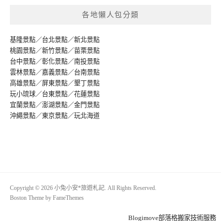
各地懶人包分類
基隆景點
／
台北景點
／
新北景點
桃園景點
／
新竹景點
／
苗栗景點
台中景點
／
彰化景點
／
南投景點
雲林景點
／
嘉義景點
／
台南景點
高雄景點
／
屏東景點
／
墾丁景點
玩小琉球
／
台東景點
／
花蓮景點
宜蘭景點
／
澎湖景點
／
金門景點
沖繩景點
／
東京景點
／
玩北海道
Copyright © 2026 小兔小安*旅遊札記. All Rights Reserved.
Boston Theme by
FameThemes
Blogimove部落格搬家技術服務