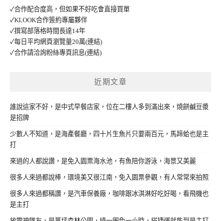
✓合作配合度高，但如果不好吃會直接買單
✓KLOOK合作簽約專屬夥伴
✓撰寫部落格時間長達14年
✓每日平均網頁瀏覽量20萬
(連結)
✓合作請洽詢粉絲專頁訊息
(連結)
近期文章
誰說這家不好，是中式早餐店家，位在二樓人多到滿出來，燒餅鹹豆漿
是招牌
少數人不知道，是海產餐廳，四十片生魚片只要兩百元，馬蹄蛤也是主
打
來過的人都說讚，是免入園票海水池，有魚陪你游泳，海景又美麗
很多人來過都說棒，環境美又很江南，免入園票參觀，有人常常來拍照
很多人來過都稱讚，是汽車保養廠，咖啡跟冰淇淋好吃好喝，看飛機也
是主打
放電神隊友，是萬坪森林公園，繞一圈免一小時，搭捷運就能到是主打