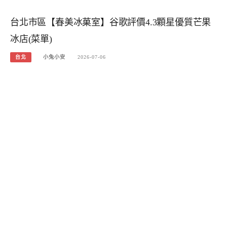
台北市區【春美冰菓室】谷歌評價4.3顆星優質芒果
冰店(菜單)
台北
小兔小安
2026-07-06