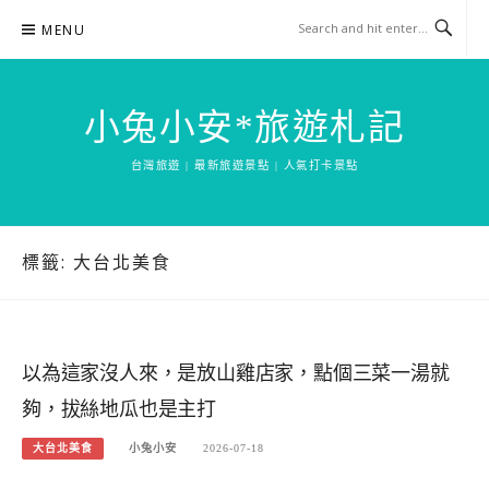
Skip
MENU
to
content
小兔小安*旅遊札記
台灣旅遊 | 最新旅遊景點 | 人氣打卡景點
標籤:
大台北美食
以為這家沒人來，是放山雞店家，點個三菜一湯就
夠，拔絲地瓜也是主打
大台北美食
小兔小安
2026-07-18