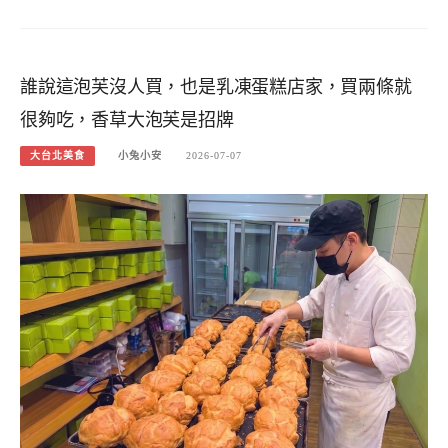
誰說這泡芙沒人買，也是乳凍蛋糕店家，買兩條就
很夠吃，香草大泡芙是招牌
大台北美食
小兔小安
2026-07-07