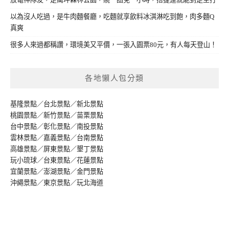
以為沒人吃過，是牛肉麵餐廳，吃麵就享飲料冰淇淋吃到飽，肉多麵Q
真爽
很多人來過都稱讚，環境美又平價，一張入園票80元，有人每天登山！
各地懶人包分類
基隆景點
／
台北景點
／
新北景點
桃園景點
／
新竹景點
／
苗栗景點
台中景點
／
彰化景點
／
南投景點
雲林景點
／
嘉義景點
／
台南景點
高雄景點
／
屏東景點
／
墾丁景點
玩小琉球
／
台東景點
／
花蓮景點
宜蘭景點
／
澎湖景點
／
金門景點
沖繩景點
／
東京景點
／
玩北海道