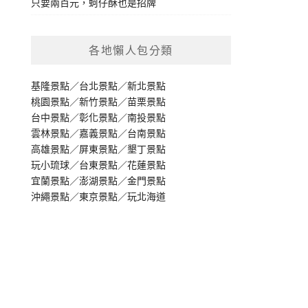
只要兩百元，蚵仔酥也是招牌
各地懶人包分類
基隆景點
／
台北景點
／
新北景點
桃園景點
／
新竹景點
／
苗栗景點
台中景點
／
彰化景點
／
南投景點
雲林景點
／
嘉義景點
／
台南景點
高雄景點
／
屏東景點
／
墾丁景點
玩小琉球
／
台東景點
／
花蓮景點
宜蘭景點
／
澎湖景點
／
金門景點
沖繩景點
／
東京景點
／
玩北海道