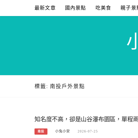
Skip
最新文章
國內景點
吃美食
親子景
to
content
標籤:
南投戶外景點
知名度不高，卻是山谷瀑布園區，單程
小兔小安
2026-07-25
南投