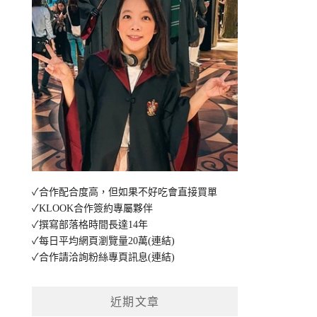
✓合作配合度高，但如果不好吃會直接買單
✓KLOOK合作簽約專屬夥伴
✓撰寫部落格時間長達14年
✓每日平均網頁瀏覽量20萬
(連結)
✓合作請洽詢粉絲專頁訊息
(連結)
近期文章