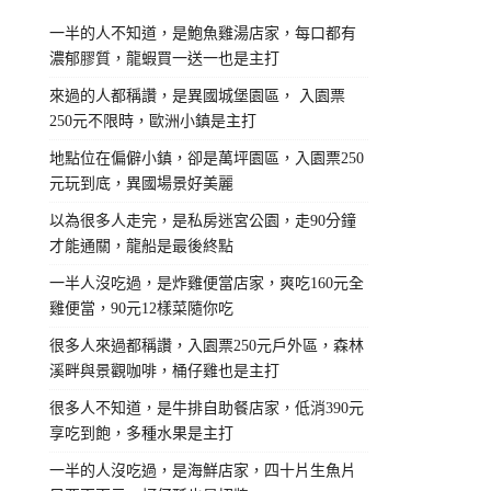
一半的人不知道，是鮑魚雞湯店家，每口都有
濃郁膠質，龍蝦買一送一也是主打
來過的人都稱讚，是異國城堡園區， 入園票
250元不限時，歐洲小鎮是主打
地點位在偏僻小鎮，卻是萬坪園區，入園票250
元玩到底，異國場景好美麗
以為很多人走完，是私房迷宮公園，走90分鐘
才能通關，龍船是最後終點
一半人沒吃過，是炸雞便當店家，爽吃160元全
雞便當，90元12樣菜隨你吃
很多人來過都稱讚，入園票250元戶外區，森林
溪畔與景觀咖啡，桶仔雞也是主打
很多人不知道，是牛排自助餐店家，低消390元
享吃到飽，多種水果是主打
一半的人沒吃過，是海鮮店家，四十片生魚片