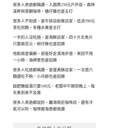
很多人來過都稱讚，入園票250元戶外區，森林
溪畔與景觀咖啡，桶仔雞也是主打
很多人不知道，是牛排自助餐店家，低消390元
享吃到飽，多種水果是主打
一半的人沒吃過，是海鮮店家，四十片生魚片
只要兩百元，蚵仔酥也是招牌
地點很是偏僻，卻是好走濱海步道，來回不用
一小時，海岬景色是招牌
很多人吃過都稱讚，是蛋黃酥店家，一次買六
顆還吃不夠，小月餅也是招牌
超肥嫩蛙湯只要100元，老闆中午開到晚上，每
天煮到來不及賣
很多人來過都說好，離海很近咖啡店，還有冷
氣可以吹，咖啡跟海景都很讚