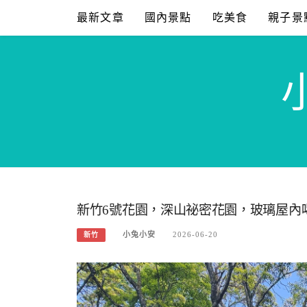
Skip
最新文章
國內景點
吃美食
親子景
to
content
新竹6號花園，深山祕密花園，玻璃屋內
小兔小安
2026-06-20
新竹