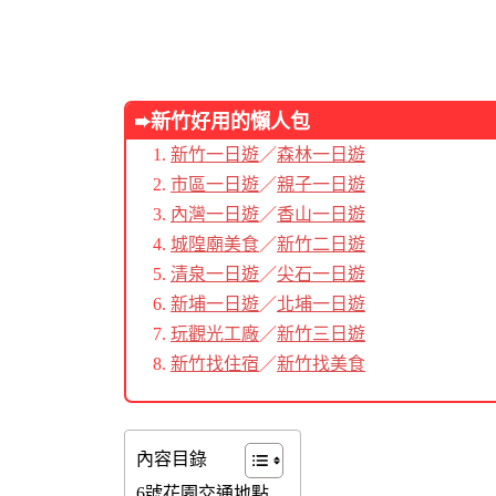
➨新竹好用的懶人包
新竹一日遊
／
森林一日遊
市區一日遊
／
親子一日遊
內灣一日遊
／
香山一日遊
城隍廟美食
／
新竹二日遊
清泉一日遊
／
尖石一日遊
新埔一日遊
／
北埔一日遊
玩觀光工廠
／
新竹三日遊
新竹找住宿
／
新竹找美食
內容目錄
6號花園交通地點