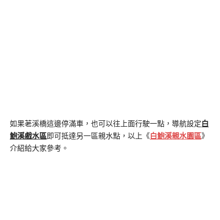
如果荖溪橋這邊停滿車，也可以往上面行駛一點，導航設定
白
鮑溪戲水區
即可抵達另一區親水點，以上《
白鮑溪親水園區
》
介紹給大家參考。