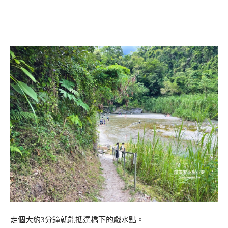
走個大約3分鐘就能抵達橋下的戲水點。