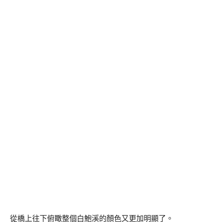
從橋上往下俯瞰整個白鮑溪的顏色又更加明顯了。