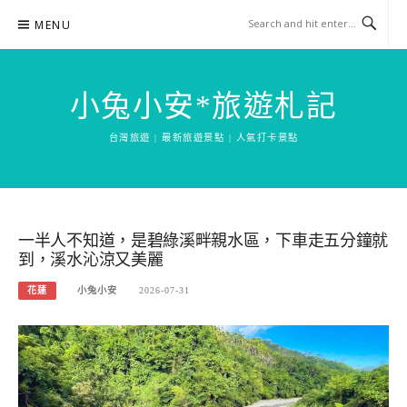
Skip
MENU
to
content
小兔小安*旅遊札記
台灣旅遊 | 最新旅遊景點 | 人氣打卡景點
一半人不知道，是碧綠溪畔親水區，下車走五分鐘就
到，溪水沁涼又美麗
花蓮
小兔小安
2026-07-31