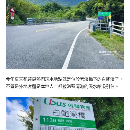
今年夏天花蓮最熱門玩水地點就是位於荖溪橋下的白鮑溪了，
不管是外地客還是本地人，都被湛藍清澈的溪水給吸引住。