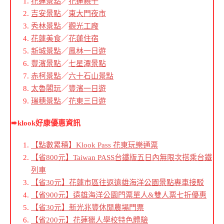
花蓮景點
／
花蓮親子
吉安景點
／
東大門夜市
秀林景點
／
觀光工廠
花蓮美食
／
花蓮住宿
新城景點
／
鳳林一日遊
豐濱景點
／
七星潭景點
赤柯景點
／
六十石山景點
太魯閣玩
／
豐濱一日遊
瑞穗景點
／
花東三日遊
➨klook好康優惠資訊
【點數累積】Klook Pass 花東玩樂通票
【省800元】Taiwan PASS台鐵版五日內無限次搭乘台鐵
列車
【省30元】花蓮市區往返遠雄海洋公園景點專車接駁
【省900元】遠雄海洋公園門票單人&雙人票七折優惠
【省30元】新光兆豐休閒農場門票
【省200元】花蓮獵人學校特色體驗