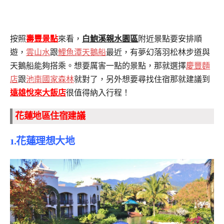
按照
壽豐景點
來看，
白鮑溪親水園區
附近景點要安排順
遊，
雲山水
跟
鯉魚潭天鵝船
最近，有夢幻落羽松林步道與
天鵝船能夠搭乘。
想要厲害一點的景點，那就選擇
慶豐麵
店
跟
池南國家森林
就對了，另外想要尋找住宿那就建議到
遠雄悅來大飯店
很值得納入行程！
花蓮地區住宿建議
1.花蓮理想大地