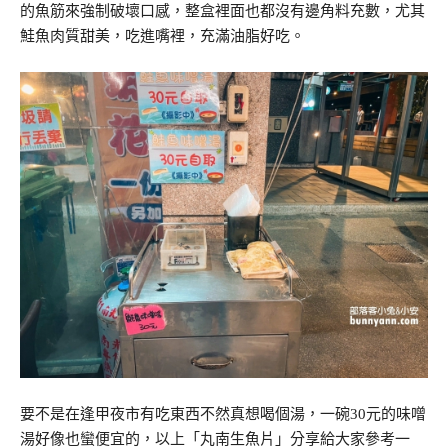
的魚筋來強制破壞口感，整盒裡面也都沒有邊角料充數，尤其
鮭魚肉質甜美，吃進嘴裡，充滿油脂好吃。
要不是在逢甲夜市有吃東西不然真想喝個湯，一碗30元的味噌
湯好像也蠻便宜的，以上「丸南生魚片」分享給大家參考一