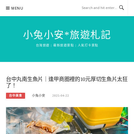
Skip
MENU
to
content
小兔小安*旅遊札記
台灣旅遊 | 最新旅遊景點 | 人氣打卡景點
台中丸南生魚片｜逢甲商圈裡的10元厚切生魚片太狂
了！
台中美食
小兔小安
2025-04-22