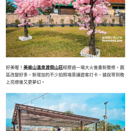
好美喔！
美崙山溫泉渡假山莊
經歷過一場大火後重新整修，園
區改變好多，新增加的不少拍照場景讓遊客打卡，據說等到晚
上亮燈後又更夢幻。