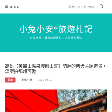
Skip
MENU
to
content
小兔小安*旅遊札記
台灣旅遊 | 最新旅遊景點 | 人氣打卡景點
高雄【美崙山溫泉渡假山莊】萌翻的柴犬主題造景，
怎麼拍都超可愛
高雄
小兔小安
2026-04-25