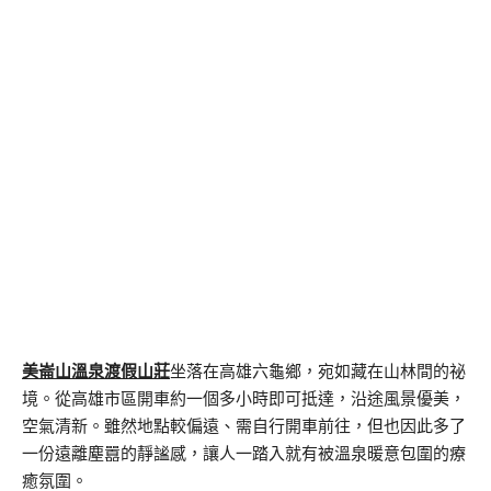
美崙山溫泉渡假山莊
坐落在高雄六龜鄉，宛如藏在山林間的祕
境。從高雄市區開車約一個多小時即可抵達，沿途風景優美，
空氣清新。雖然地點較偏遠、需自行開車前往，但也因此多了
一份遠離塵囂的靜謐感，讓人一踏入就有被溫泉暖意包圍的療
癒氛圍。