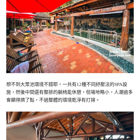
想不到大眾池環境不錯耶，一共有12種不同紓壓法的SPA設
施，然後中間還有整排的躺椅能休憩，但場地略小，人潮過多
會顯得擠了點，不過整體的環境乾淨有打掃。