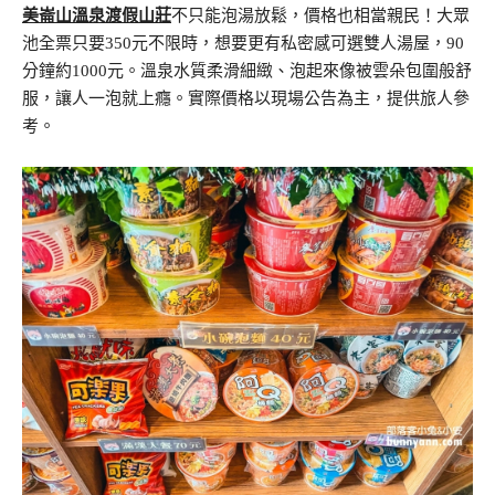
美崙山溫泉渡假山莊
不只能泡湯放鬆，價格也相當親民！大眾
池全票只要350元不限時，想要更有私密感可選雙人湯屋，90
分鐘約1000元。溫泉水質柔滑細緻、泡起來像被雲朵包圍般舒
服，讓人一泡就上癮。實際價格以現場公告為主，提供旅人參
考。