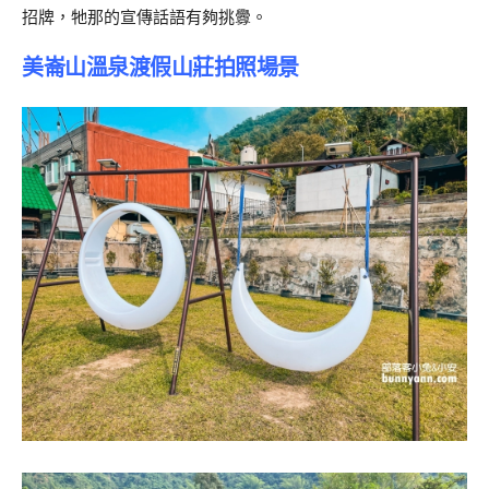
招牌，牠那的宣傳話語有夠挑釁。
美崙山溫泉渡假山莊拍照場景