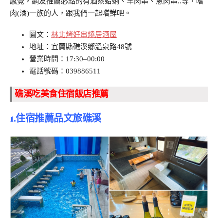
感覺，網友推薦必點的有酒蒸蛤蜊、羊肉串、蔥肉串..等，嗜
肉(酒)一族的人，跟我們一起嚐鮮吧。
圖文：
林北烤好串燒居酒屋
地址：宜蘭縣礁溪鄉溫泉路48號
營業時間：17:30–00:00
電話號碼：039886511
礁溪吃美食住宿飯店推薦
1.住宿推薦品文旅礁溪