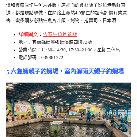
價和豐盛厚切生魚片丼飯，店裡面的食材除了從魚港新鮮直
送，都是現點現做，在網路上竟然4.9顆星的超高評價有夠厲
害，蠻多網友必點生魚片丼飯、烤物、捲壽司、日本酒。
詳細圖文
：
告春生魚片蓋飯
地址：宜蘭縣礁溪鄉礁溪路四段73號
營業時間：11:30–14:30, 17:30–21:00，星期二休息
電話號碼：039881772
5.六隻蝦親子釣
蝦場，室內躲雨天親子釣蝦場