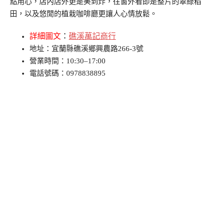
點用心，店內店外更是美到炸，往窗外看即是整片的翠綠稻
田，以及悠閒的植栽咖啡廳更讓人心情放鬆。
詳細圖文
：
礁溪萬記商行
地址：宜蘭縣礁溪鄉興農路266-3號
營業時間：10:30–17:00
電話號碼：0978838895