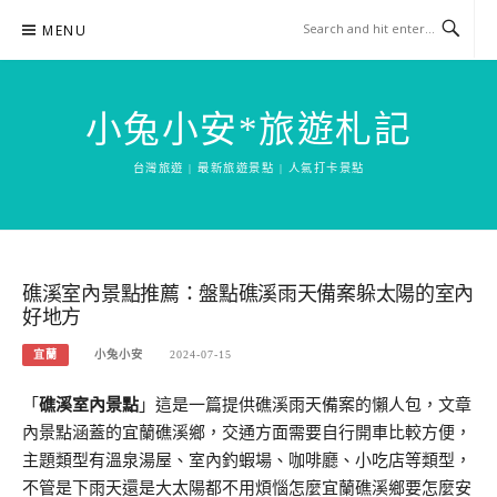
Skip
MENU
to
content
小兔小安*旅遊札記
台灣旅遊 | 最新旅遊景點 | 人氣打卡景點
礁溪室內景點推薦：盤點礁溪雨天備案躲太陽的室內
好地方
宜蘭
小兔小安
2024-07-15
「
礁溪室內景點
」這是一篇提供礁溪雨天備案的懶人包，文章
內景點涵蓋的宜蘭礁溪鄉，交通方面需要自行開車比較方便，
主題類型有溫泉湯屋、室內釣蝦場、咖啡廳、小吃店等類型，
不管是下雨天還是大太陽都不用煩惱怎麼宜蘭礁溪鄉要怎麼安