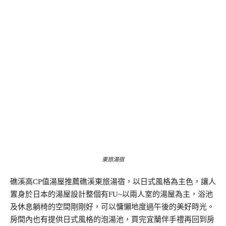
東旅湯宿
礁溪高CP值湯屋推薦礁溪東旅湯宿，以日式風格為主色，讓人
置身於日本的湯屋設計整個有FU~以兩人室的湯屋為主，浴池
及休息躺椅的空間剛剛好，可以慵懶地度過午後的美好時光。
房間內也有提供日式風格的泡湯池，買完宜蘭伴手禮再回到房