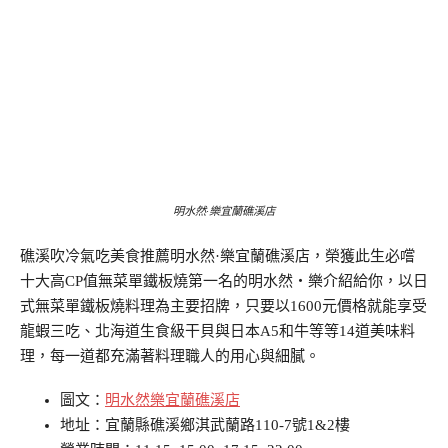
明水然·樂宜蘭礁溪店
礁溪吹冷氣吃美食推薦明水然·樂宜蘭礁溪店，榮獲此生必嚐
十大高CP值無菜單鐵板燒第一名的明水然・樂介紹給你，以日
式無菜單鐵板燒料理為主要招牌，只要以1600元價格就能享受
龍蝦三吃、北海道生食級干貝與日本A5和牛等等14道美味料
理，每一道都充滿著料理職人的用心與細膩。
圖文：
明水然樂宜蘭礁溪店
地址：宜蘭縣礁溪鄉淇武蘭路110-7號1&2樓