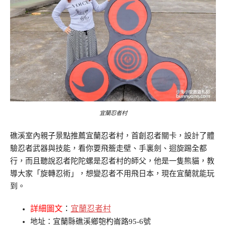
宜蘭忍者村
礁溪室內親子景點推薦宜蘭忍者村，首創忍者關卡，設計了體
驗忍者武器與技能，看你要飛簷走壁、手裏劍、迴旋踢全都
行，而且聽說忍者陀陀螺是忍者村的師父，他是一隻熊貓，教
導大家「旋轉忍術」，想變忍者不用飛日本，現在宜蘭就能玩
到。
詳細圖文
：
宜蘭忍者村
地址：宜蘭縣礁溪鄉匏杓崙路95-6號