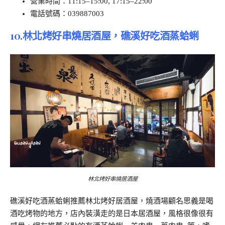
營業時間：11:15–15:00, 17:15–22:00
電話號碼：039887003
10.林北烤好串燒居酒屋，礁溪好吃酒蒸蛤蜊
林北烤好串燒居酒屋
礁溪好吃酒蒸蛤蜊推薦林北烤好居酒屋，燒酒場顧名思義是喝
酒吃烤物的地方，店內裝潢走的是日本居酒屋，風格很像很有