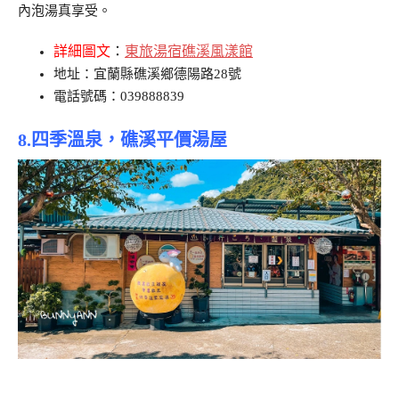
內泡湯真享受。
詳細圖文
：
東旅湯宿礁溪風漾館
地址：宜蘭縣礁溪鄉德陽路28號
電話號碼：039888839
8.
四季溫泉，礁溪平價湯屋