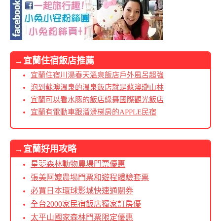
→宜蘭住宿飯店推薦
宜蘭住宿川湯春天溫泉飯店戶外風呂超強
泡到蘇澳溫泉的溫泉飯店就是蘇澳瓏山林
宜蘭可以看水豚的飯店綠舞國際觀光飯店
宜蘭有電動車跟溜滑梯房的APPLE民宿
→宜蘭好用攻略
星夢森林動物農場門票優惠
張美阿嬤農場門票和遊程體驗套票
必買日本環球影城快速通關券
全台2000家民宿飯店獨家訂房優
太平山國家森林門票限定優惠