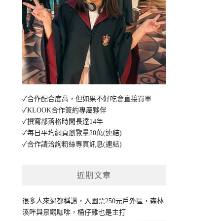
✓合作配合度高，但如果不好吃會直接買單
✓KLOOK合作簽約專屬夥伴
✓撰寫部落格時間長達14年
✓每日平均網頁瀏覽量20萬
(連結)
✓合作請洽詢粉絲專頁訊息
(連結)
近期文章
很多人來過都稱讚，入園票250元戶外區，森林
溪畔與景觀咖啡，桶仔雞也是主打