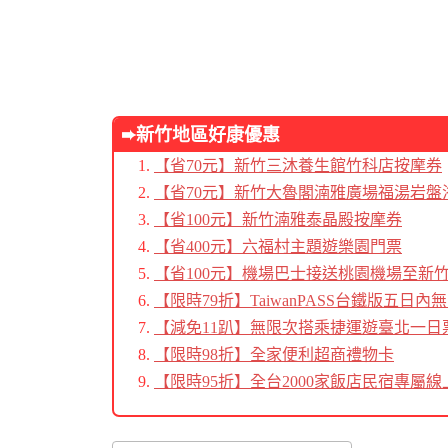
➨新竹地區好康優惠
【省70元】
新竹三沐養生館竹科店按摩券
【省70元】新竹大魯閣湳雅廣場福湯岩盤
【省100元】新竹湳雅泰晶殿按摩券
【省400元】六福村主題遊樂園門票
【省100元】機場巴士接送桃園機場至新
【限時79折】TaiwanPASS台鐵版五日
【減免11趴】無限次搭乘捷運遊臺北一日
【限時98折】
全家便利超商禮物卡
【限時95折】全台2000家飯店民宿專屬線