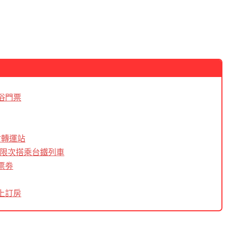
浴門票
竹轉運站
內無限次搭乘台鐵列車
票劵
上訂房