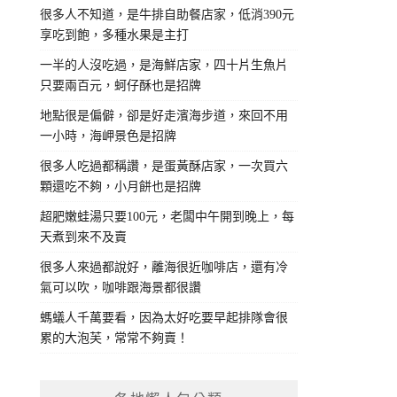
很多人不知道，是牛排自助餐店家，低消390元
享吃到飽，多種水果是主打
一半的人沒吃過，是海鮮店家，四十片生魚片
只要兩百元，蚵仔酥也是招牌
地點很是偏僻，卻是好走濱海步道，來回不用
一小時，海岬景色是招牌
很多人吃過都稱讚，是蛋黃酥店家，一次買六
顆還吃不夠，小月餅也是招牌
超肥嫩蛙湯只要100元，老闆中午開到晚上，每
天煮到來不及賣
很多人來過都說好，離海很近咖啡店，還有冷
氣可以吹，咖啡跟海景都很讚
螞蟻人千萬要看，因為太好吃要早起排隊會很
累的大泡芙，常常不夠賣！