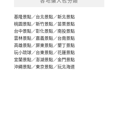
各地懶人包分類
基隆景點
／
台北景點
／
新北景點
桃園景點
／
新竹景點
／
苗栗景點
台中景點
／
彰化景點
／
南投景點
雲林景點
／
嘉義景點
／
台南景點
高雄景點
／
屏東景點
／
墾丁景點
玩小琉球
／
台東景點
／
花蓮景點
宜蘭景點
／
澎湖景點
／
金門景點
沖繩景點
／
東京景點
／
玩北海道