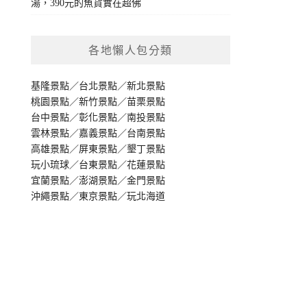
湯，390元的魚貨實在超佛
各地懶人包分類
基隆景點
／
台北景點
／
新北景點
桃園景點
／
新竹景點
／
苗栗景點
台中景點
／
彰化景點
／
南投景點
雲林景點
／
嘉義景點
／
台南景點
高雄景點
／
屏東景點
／
墾丁景點
玩小琉球
／
台東景點
／
花蓮景點
宜蘭景點
／
澎湖景點
／
金門景點
沖繩景點
／
東京景點
／
玩北海道