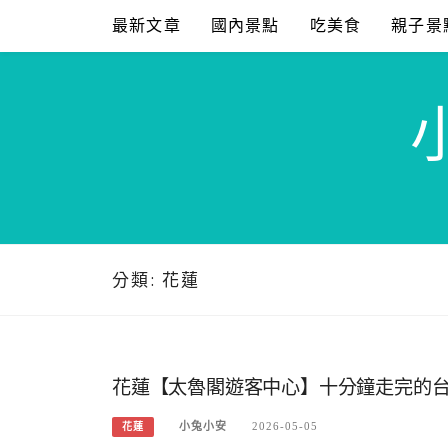
Skip
最新文章
國內景點
吃美食
親子景
to
content
分類:
花蓮
花蓮【太魯閣遊客中心】十分鐘走完的
小兔小安
2026-05-05
花蓮