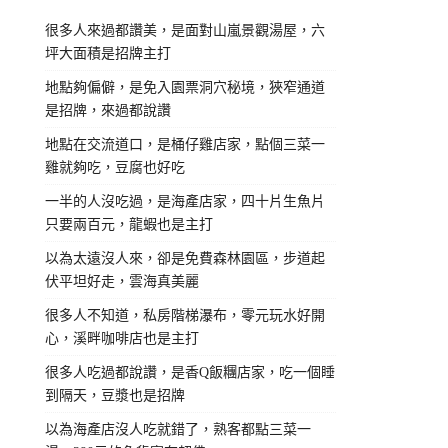
很多人來過都讚美，是面對山嵐景觀湯屋，六
坪大面積是招牌主打
地點夠偏僻，是免入園票洞穴秘境，狹窄通道
是招牌，來過都說讚
地點在交流道口，是桶仔雞店家，點個三菜一
雞就夠吃，豆腐也好吃
一半的人沒吃過，是海產店家，四十片生魚片
只要兩百元，龍蝦也是主打
以為太遠沒人來，卻是免費森林園區，步道起
伏平坦好走，雲海真美麗
很多人不知道，私房階梯瀑布，零元玩水好開
心，溪畔咖啡店也是主打
很多人吃過都說讚，是香Q飯糰店家，吃一個睡
到隔天，豆漿也是招牌
以為海產店沒人吃就錯了，熟客都點三菜一