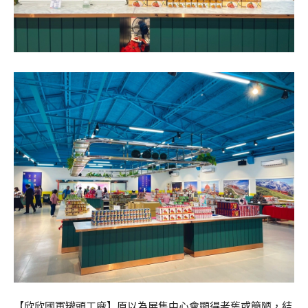
【欣欣國軍罐頭工廠】原以為展售中心會顯得老舊或簡陋，結