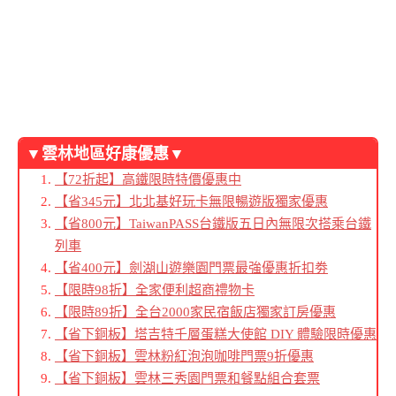
▼雲林地區好康優惠▼
【72折起】高鐵限時特價優惠中
【省345元】北北基好玩卡無限暢遊版獨家優惠
【省800元】TaiwanPASS台鐵版五日內無限次搭乘台鐵
列車
【省400元】劍湖山遊樂園門票最強優惠折扣劵
【限時98折】全家便利超商禮物卡
【限時89折】全台2000家民宿飯店獨家訂房優惠
【省下銅板】塔吉特千層蛋糕大使館 DIY 體驗限時優惠
【省下銅板】雲林粉紅泡泡咖啡門票9折優惠
【省下銅板】雲林三秀園門票和餐點組合套票