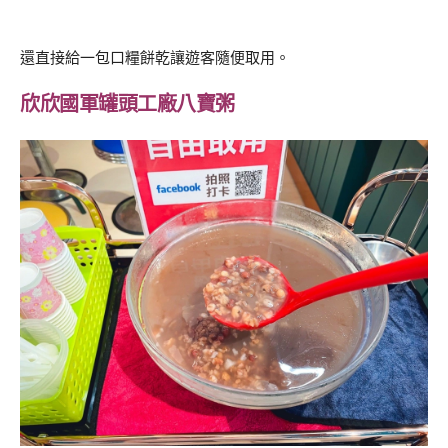
還直接給一包口糧餅乾讓遊客隨便取用。
欣欣國軍罐頭工廠八寶粥