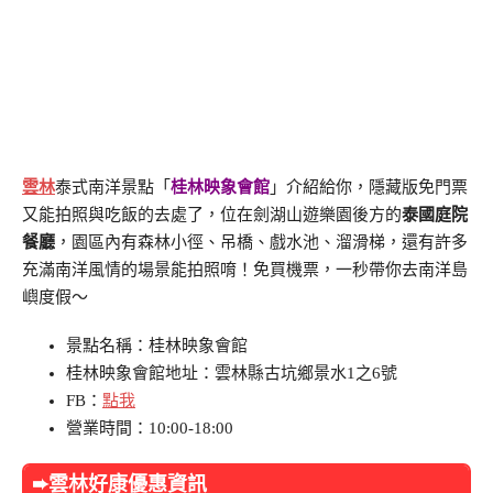
雲林
泰式南洋景點「
桂林映象會館
」介紹給你，隱藏版免門票
又能拍照與吃飯的去處了，位在劍湖山遊樂園後方的
泰國庭院
餐廳
，園區內有森林小徑、吊橋、戲水池、溜滑梯，還有許多
充滿南洋風情的場景能拍照唷！免買機票，一秒帶你去南洋島
嶼度假～
景點名稱：桂林映象會館
桂林映象會館地址：雲林縣古坑鄉景水1之6號
FB：
點我
營業時間：10:00-18:00
➨雲林好康優惠資訊