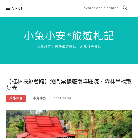
Skip
MENU
to
content
小兔小安*旅遊札記
台灣旅遊 | 最新旅遊景點 | 人氣打卡景點
【桂林映象會館】免門票暢遊南洋庭院、森林吊橋散
步去
戶外休閒
小兔小安
2024-09-26