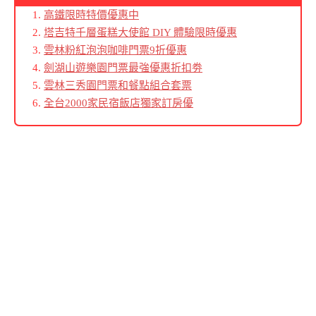
高鐵限時特價優惠中
塔吉特千層蛋糕大使館 DIY 體驗限時優惠
雲林粉紅泡泡咖啡門票9折優惠
劍湖山遊樂園門票最強優惠折扣劵
雲林三秀園門票和餐點組合套票
全台2000家民宿飯店獨家訂房優