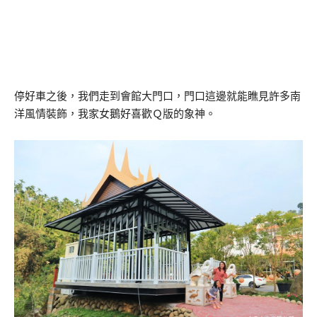
停好車之後，我們走到會館大門口，門口這邊就能瞧見許多南
洋風情裝飾，我家女鵝好喜歡Ｑ版的象神。