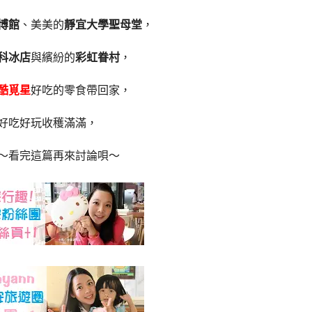
博館
、美美的
靜宜大學聖母堂
，
科冰店
與繽紛的
彩虹眷村
，
酷覓星
好吃的零食帶回家，
好吃好玩收穫滿滿，
～看完這篇再來討論唄～