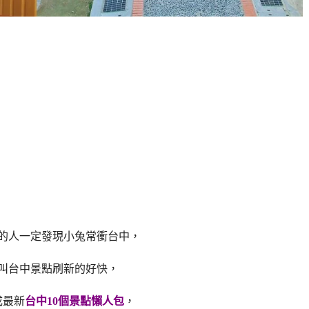
的人一定發現小兔常衝台中，
叫台中景點刷新的好快，
成最新
台中10個景點懶人包
，