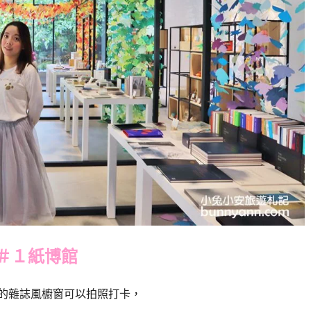
＃１紙博館
的雜誌風櫥窗可以拍照打卡，