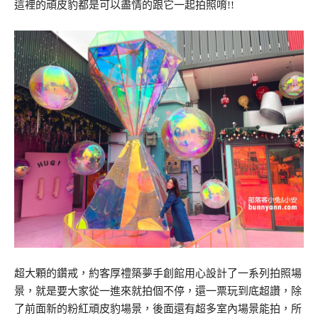
這裡的頑皮豹都是可以盡情的跟它一起拍照唷!!
超大顆的鑽戒，約客厚禮築夢手創館用心設計了一系列拍照場
景，就是要大家從一進來就拍個不停，還一票玩到底超讚，除
了前面新的粉紅頑皮豹場景，後面還有超多室內場景能拍，所