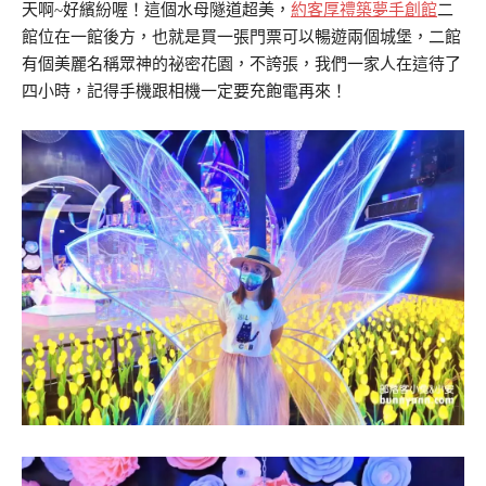
天啊~好繽紛喔！這個水母隧道超美，
約客厚禮築夢手創館
二
館位在一館後方，也就是買一張門票可以暢遊兩個城堡，二館
有個美麗名稱眾神的祕密花園，不誇張，我們一家人在這待了
四小時，記得手機跟相機一定要充飽電再來！