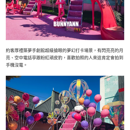
約客厚禮築夢手創館超級搶眼的夢幻打卡場景，有閃亮亮的月
亮、空中電話亭跟粉紅頑皮豹，喜歡拍照的人來這肯定會拍到
手機沒電。