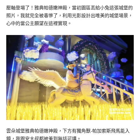
壓軸登場了！雅典帕德嫩神殿，當初園區丟給小兔這張城堡的
照片，我就完全被毒慘了，利用光影設計出唯美的城堡場景，
心中的當公主願望在這裡實現。
雲朵城堡雅典帕德嫩神殿，下方有獨角獸-帕加索斯飛馬能入
鏡，我跟安大叔都被美到無話可講。