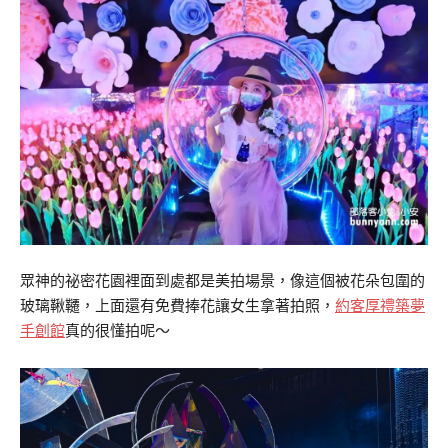
眾神的祕密花園裡面到處都是美拍場景，像這個被花朵包圍的
玻璃鞦韆，上面還有免費捧花讓女生拿著拍照，
約客厚禮築夢
手創館
真的很懂拍呢～