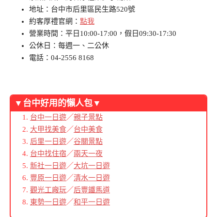
地址：台中市后里區民生路520號
約客厚禮官網：
點我
營業時間：平日10:00-17:00，假日09:30-17:30
公休日：每週一、二公休
電話：04-2556 8168
▼台中好用的懶人包▼
台中一日遊
／
親子景點
大甲找美食
／
台中美食
后里一日遊
／
谷關景點
台中找住宿
／
兩天一夜
新社一日遊
／
大坑一日遊
豐原一日遊
／
清水一日遊
觀光工廠玩
／
后豐鐵馬道
東勢一日遊
／
和平一日遊