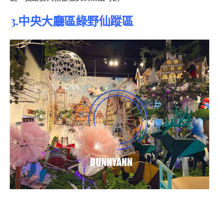
3.中央大廳區綠野仙蹤區