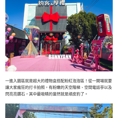
一進入園區就是超大的禮物盒搭配粉紅泡泡區！從一開場就要
讓大家瘋狂的打卡拍照，有粉嫩的天空階梯、空間電話亭以及
閃亮亮鑽石，其中最吸睛的當然就是頑皮豹了。