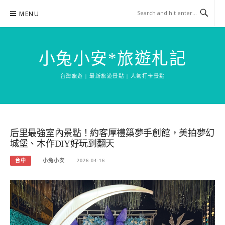
Skip
MENU
to
content
小兔小安*旅遊札記
台灣旅遊 | 最新旅遊景點 | 人氣打卡景點
后里最強室內景點！約客厚禮築夢手創館，美拍夢幻
城堡、木作DIY好玩到翻天
台中
小兔小安
2026-04-16