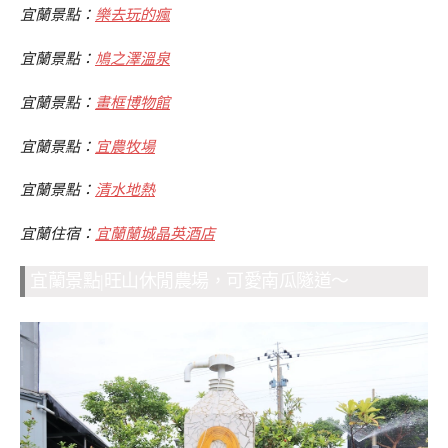
宜蘭景點：
樂去玩的瘋
宜蘭景點：
鳩之澤溫泉
宜蘭景點：
畫框博物館
宜蘭景點：
宜農牧場
宜蘭景點：
清水地熱
宜蘭住宿：
宜蘭蘭城晶英酒店
宜蘭景點|旺山休閒農場，可愛南瓜隧道～