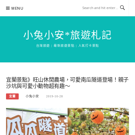
Skip
MENU
to
content
小兔小安*旅遊札記
台灣旅遊 | 最新旅遊景點 | 人氣打卡景點
宜蘭景點》旺山休閒農場，可愛南瓜隧道登場！親子
沙坑與可愛小動物超有趣～
宜蘭
小兔小安
2019-10-28