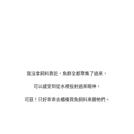
我沒拿飼料靠近，魚群全都聚集了過來，
可以感受到從水裡投射過來眼神，
可惡！只好乖乖去櫃檯買魚飼料來餵牠們。