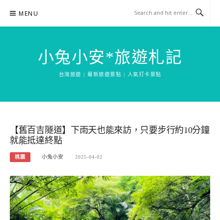
Skip
MENU
to
content
小兔小安*旅遊札記
台灣旅遊 | 最新旅遊景點 | 人氣打卡景點
【舊百吉隧道】下雨天也能來訪，只要步行約10分鐘
就能抵達終點
桃園
小兔小安
2025-04-02