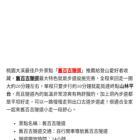
桃園大溪最佳戶外景點「
舊百吉隧道
」推薦給登山愛好者收
藏，
舊百吉隧道
最大特色就是步道設施完善，全程來回走一圈
大約20分鐘左右，單程只要步行約10分鐘就能抵達終點
山林平
台
，而且隧道內的氣溫非常涼爽有夠舒服的，加上洞內步道都
是平坦好走，可以一路慢慢走到出口古道步道處！很適合全家
一起來舊百吉隧道小走一段舒心。
景點名稱：舊百吉隧道
舊百吉隧道交通：自行開車導航舊百吉隧道
隧道開放時間：24小時