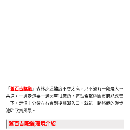
「
舊百吉隧道
」森林步道難度不會太高，只不過有一段是人車
共道，一邊走還要一邊閃車很麻煩，這點希望桃園市府能改善
一下，走個十分鐘左右會到後慈湖入口，就能一路悠哉的漫步
池畔欣賞風景。
舊百吉隧道|環境介紹