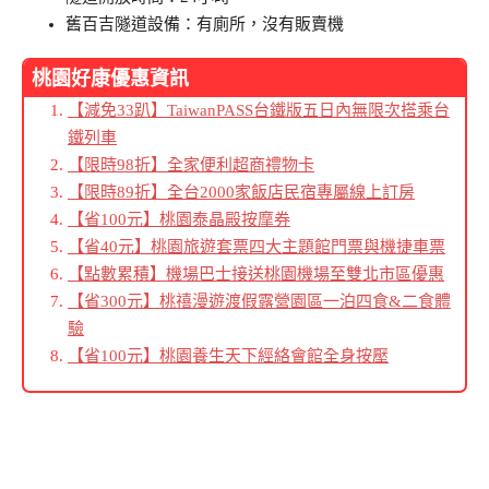
舊百吉隧道設備：有廁所，沒有販賣機
桃園好康優惠資訊
【減免33趴】TaiwanPASS台鐵版五日內無限次搭乘台
鐵列車
【限時98折】全家便利超商禮物卡
【限時89折】全台2000家飯店民宿專屬線上訂房
【省100元】桃園泰晶殿按摩券
【省40元】桃園旅遊套票四大主題館門票與機捷車票
【點數累積】機場巴士接送桃園機場至雙北市區優惠
【省300元】桃禧漫遊渡假露營園區一泊四食&二食體
驗
【省100元】桃園養生天下經絡會館全身按壓