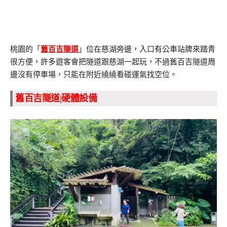
桃園的「
舊百吉隧道
」位在慈湖旁邊，入口有公車站牌來踏青
很方便，許多遊客會把隧道跟慈湖一起玩，不過舊百吉隧道周
邊沒有停車場，只能在附近繞繞看碰運氣找空位。
舊百吉隧道|硬體設備