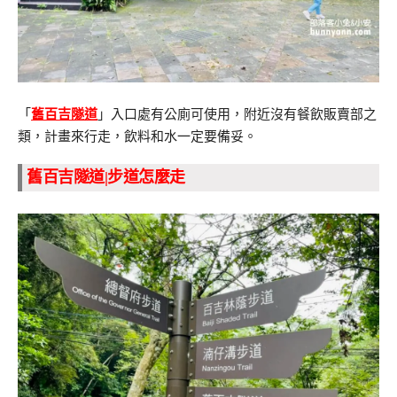
「
舊百吉隧道
」入口處有公廁可使用，附近沒有餐飲販賣部之
類，計畫來行走，飲料和水一定要備妥。
舊百吉隧道|步道怎麼走