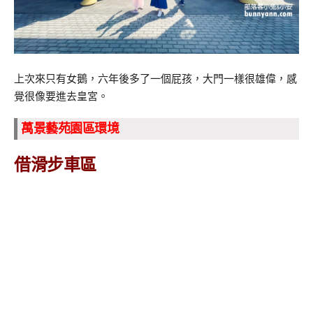
上次來只有女鵝，六年後多了一個屁孩，大門一樣很雄偉，感
覺很像要進去皇宮。
萬景藝苑園區環境
借滑步車區