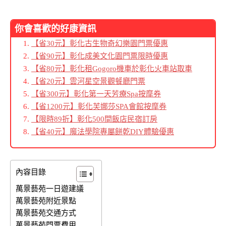
你會喜歡的好康資訊
【省30元】彰化古生物奇幻樂園門票優惠
【省90元】彰化成美文化園門票限時優惠
【省80元】彰化租Gogoro機車於彰化火車站取車
【省20元】雲河星空景觀餐廳門票
【省300元】彰化第一天芳療Spa按摩券
【省1200元】彰化芙娜莎SPA會館按摩券
【限時89折】彰化500間飯店民宿訂房
【省40元】魔法學院專屬餅乾DIY體驗優惠
內容目錄
萬景藝苑一日遊建議
萬景藝苑附近景點
萬景藝苑交通方式
萬景藝苑門票費用