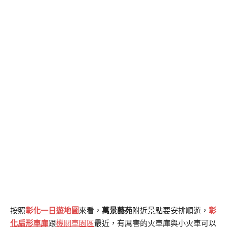
按照
彰化一日遊地圖
來看，
萬景藝苑
附近景點要安排順遊，
彰
化扇形車庫
跟
機關車園區
最近，有厲害的火車庫與小火車可以