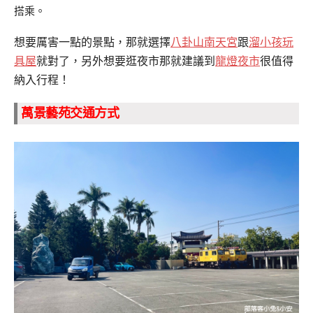
搭乘。
想要厲害一點的景點，那就選擇
八卦山南天宮
跟
溜小孩玩
具屋
就對了，另外想要逛夜市那就建議到
龍燈夜市
很值得
納入行程！
萬景藝苑交通方式