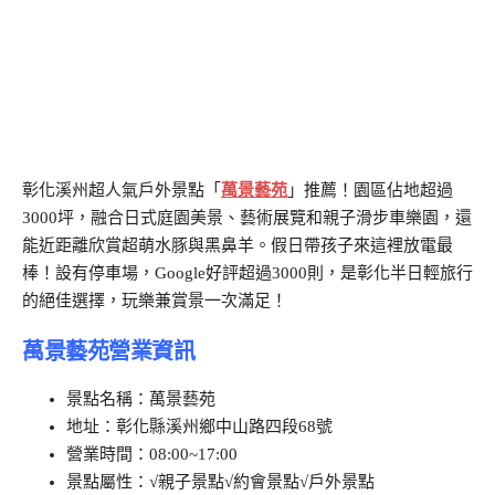
彰化溪州超人氣戶外景點「
萬景藝苑
」推薦！園區佔地超過
3000坪，融合日式庭園美景、藝術展覽和親子滑步車樂園，還
能近距離欣賞超萌水豚與黑鼻羊。假日帶孩子來這裡放電最
棒！設有停車場，Google好評超過3000則，是彰化半日輕旅行
的絕佳選擇，玩樂兼賞景一次滿足！
萬景藝苑營業資訊
景點名稱：萬景藝苑
地址：彰化縣溪州鄉中山路四段68號
營業時間：08:00~17:00
景點屬性：√親子景點√約會景點√戶外景點