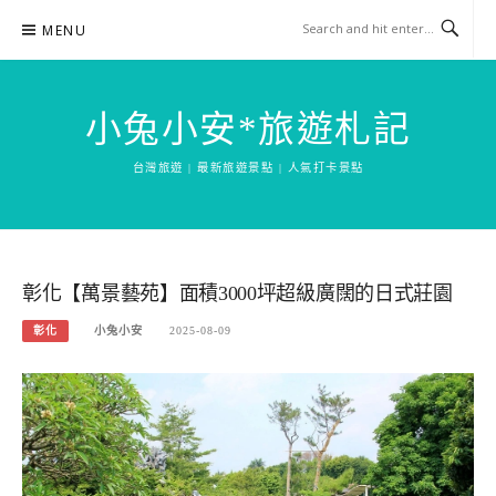
Skip
MENU
to
content
小兔小安*旅遊札記
台灣旅遊 | 最新旅遊景點 | 人氣打卡景點
彰化【萬景藝苑】面積3000坪超級廣闊的日式莊園
彰化
小兔小安
2025-08-09