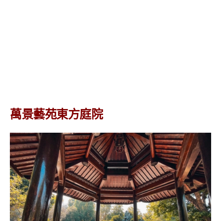
萬景藝苑東方庭院