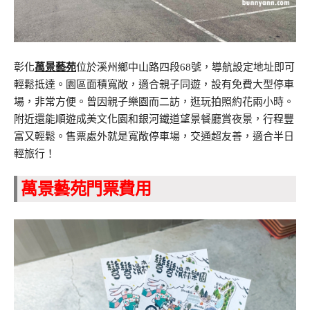
彰化
萬景藝苑
位於溪州鄉中山路四段68號，導航設定地址即可
輕鬆抵達。園區面積寬敞，適合親子同遊，設有免費大型停車
場，非常方便。曾因親子樂園而二訪，逛玩拍照約花兩小時。
附近還能順遊成美文化園和銀河鐵道望景餐廳賞夜景，行程豐
富又輕鬆。售票處外就是寬敞停車場，交通超友善，適合半日
輕旅行！
萬景藝苑門票費用